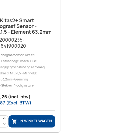
Snel bekijken

Kitas2+ Smart
ograaf Sensor -
1.5 - Element 63.2mm
-20000235-
641900020
achograafsensor: Kitas2+
O-Stoneridge-Bosch-EFAS
ingsgegevensblad op aanvraag
draad: M18x1,5 - Mannelijk
 63,2mm - Geen ring
 Stekker: 4-polig naturel
,26 (incl. btw)
,87 (Excl. BTW)
>
IN WINKELWAGEN

<