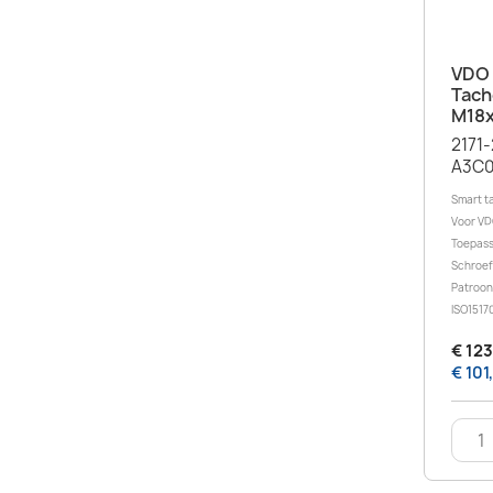
VDO 
Tach
M18x
2171
A3C0
Smart t
Voor VD
Toepass
Schroef
Patroon
ISO15170
€ 123
€ 101