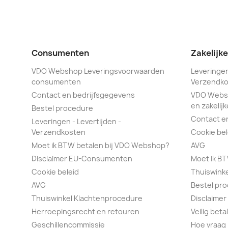
Consumenten
Zakelijk
VDO Webshop Leveringsvoorwaarden
Leveringen
consumenten
Verzendko
Contact en bedrijfsgegevens
VDO Webs
en zakelijk
Bestel procedure
Contact e
Leveringen - Levertijden -
Verzendkosten
Cookie bel
Moet ik BTW betalen bij VDO Webshop?
AVG
Disclaimer EU-Consumenten
Moet ik B
Cookie beleid
Thuiswink
AVG
Bestel pr
Thuiswinkel Klachtenprocedure
Disclaimer
Herroepingsrecht en retouren
Veilig bet
Geschillencommissie
Hoe vraag 