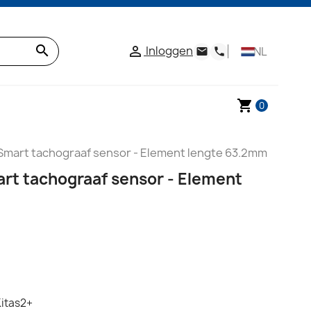
search
Inloggen

NL
email
phone
shopping_cart
0
 Smart tachograaf sensor - Element lengte 63.2mm
art tachograaf sensor - Element
Kitas2+