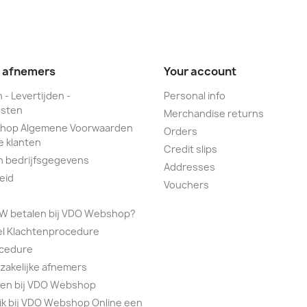
e afnemers
Your account
 - Levertijden -
Personal info
sten
Merchandise returns
hop Algemene Voorwaarden
Orders
e klanten
Credit slips
n bedrijfsgegevens
Addresses
eid
Vouchers
TW betalen bij VDO Webshop?
el Klachtenprocedure
ocedure
 zakelijke afnemers
alen bij VDO Webshop
ik bij VDO Webshop Online een