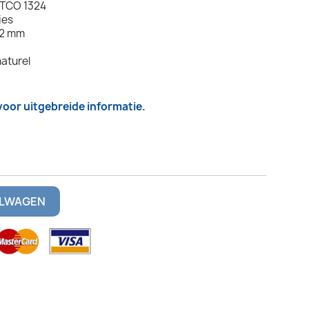
MTCO 1324
ies
,2 mm
naturel
 voor uitgebreide informatie.
ELWAGEN