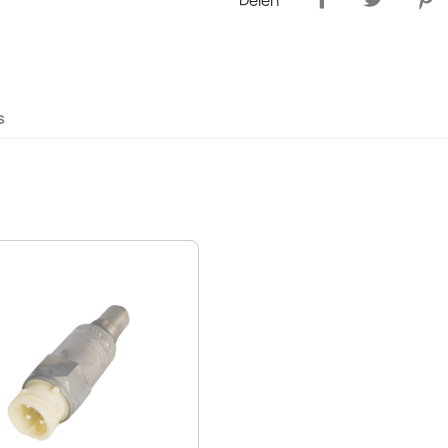
Delen
s