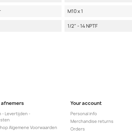
r
M10 x 1
1/2" - 14 NPTF
e afnemers
Your account
 - Levertijden -
Personal info
sten
Merchandise returns
hop Algemene Voorwaarden
Orders