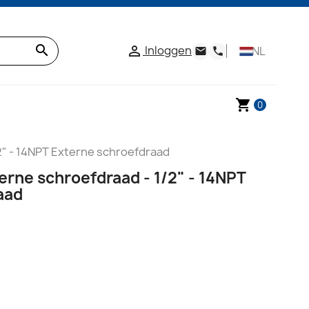
search
Inloggen

NL
email
phone
shopping_cart
0
/2" - 14NPT Externe schroefdraad
terne schroefdraad - 1/2" - 14NPT
aad