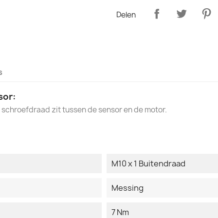
Delen
s
sor:
 schroefdraad zit tussen de sensor en de motor.
M10 x 1 Buitendraad
Messing
7 Nm