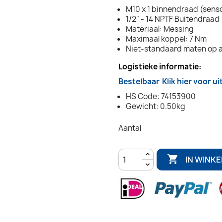
M10 x 1 binnendraad (sens
1/2" - 14 NPTF Buitendraad
Materiaal: Messing
Maximaal koppel: 7 Nm
Niet-standaard maten op 
Logistieke informatie:
Bestelbaar
Klik hier voor u
HS Code: 74153900
Gewicht: 0.50kg
Aantal

IN WINK