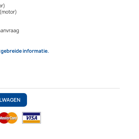
or)
 (motor)
aanvraag
itgebreide informatie.
ELWAGEN