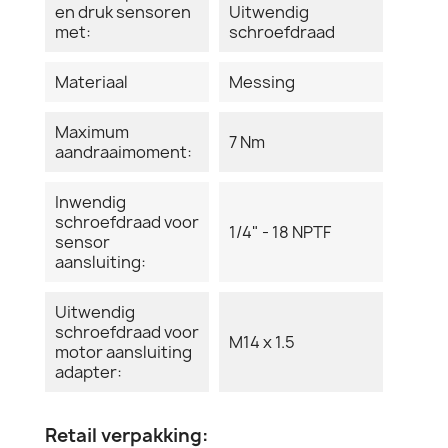
en druk sensoren
Uitwendig
met:
schroefdraad
Materiaal
Messing
Maximum
7 Nm
aandraaimoment:
Inwendig
schroefdraad voor
1/4" - 18 NPTF
sensor
aansluiting:
Uitwendig
schroefdraad voor
M14 x 1.5
motor aansluiting
adapter:
Retail verpakking: