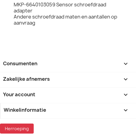
MKP-6640103059 Sensor schroefdraad
adapter
Andere schroefdraad maten en aantallen op
aanvraag
Consumenten

Zakelijke afnemers

Your account

Winkelinformatie
keyboard_arrow_down
Herroeping