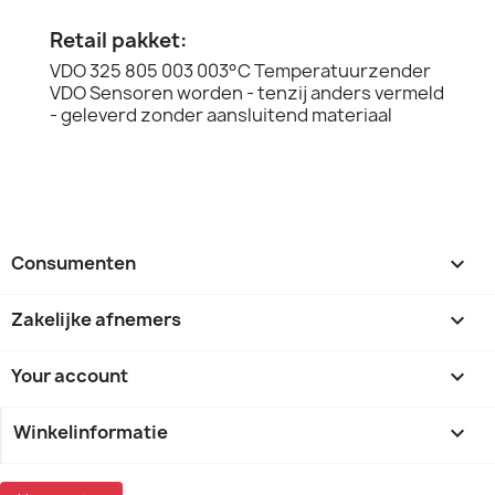
Retail pakket:
VDO 325 805 003 003°C Temperatuurzender
VDO Sensoren worden - tenzij anders vermeld
- geleverd zonder aansluitend materiaal
Consumenten

Zakelijke afnemers

Your account

Winkelinformatie
keyboard_arrow_down