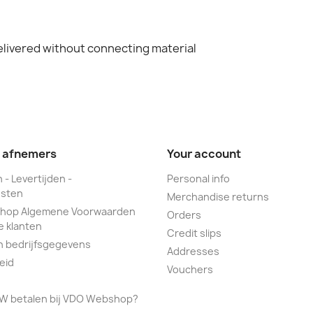
elivered without connecting material
e afnemers
Your account
 - Levertijden -
Personal info
sten
Merchandise returns
hop Algemene Voorwaarden
Orders
e klanten
Credit slips
n bedrijfsgegevens
Addresses
eid
Vouchers
TW betalen bij VDO Webshop?