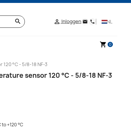
search
Inloggen

NL
email
phone
shopping_cart
0
 120 °C - 5/8-18 NF-3
ature sensor 120 °C - 5/8-18 NF-3
 to +120 °C