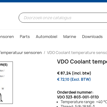
ensoren
Parts
Automobiel
Marine
Downloads
Temperatuur sensoren
VDO Coolant temperature sensor
VDO Coolant temper
€ 87,24 (incl. btw)
€ 72,10 (Excl. BTW)
Onderdeel nummer:
VDO 323-803-001-011D
Temperature range: +40 °C
Thread: 5/8-18 NF-3