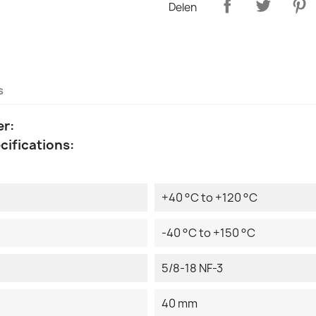
Delen
s
er:
cifications:
+40 °C to +120 °C
-40 °C to +150 °C
5/8-18 NF-3
40 mm