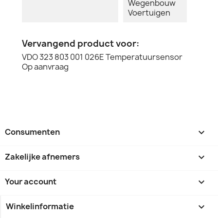
Wegenbouw
Voertuigen
Vervangend product voor:
VDO 323 803 001 026E Temperatuursensor
Op aanvraag
Consumenten

Zakelijke afnemers

Your account

Winkelinformatie
keyboard_arrow_down