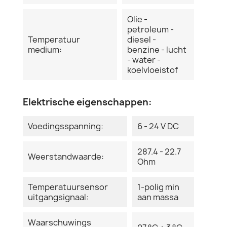
Olie -
petroleum -
Temperatuur
diesel -
medium:
benzine - lucht
- water -
koelvloeistof
Elektrische eigenschappen:
Voedingsspanning:
6 - 24 V DC
287.4 - 22.7
Weerstandwaarde:
Ohm
Temperatuursensor
1-polig min
uitgangsignaal:
aan massa
Waarschuwings