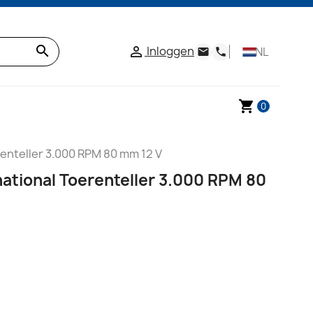
search
Inloggen

NL
email
phone
shopping_cart
0
renteller 3.000 RPM 80 mm 12 V
ational Toerenteller 3.000 RPM 80