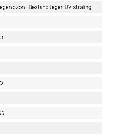
tegen ozon - Bestand tegen UV-straling
DO
DO
66