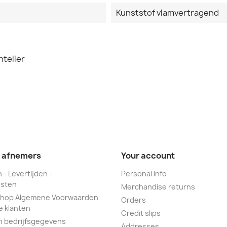
Kunststof vlamvertragend
nteller
e afnemers
Your account
 - Levertijden -
Personal info
sten
Merchandise returns
hop Algemene Voorwaarden
Orders
e klanten
Credit slips
n bedrijfsgegevens
Addresses