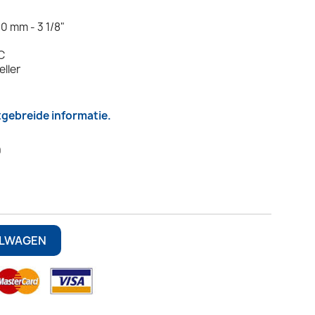
0 mm - 3 1/8"
C
eller
itgebreide informatie.
9
ELWAGEN