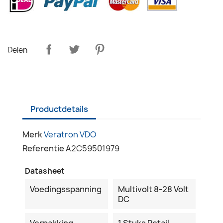
Delen
Productdetails
Merk
Veratron VDO
Referentie
A2C59501979
Datasheet
Voedingsspanning
Multivolt 8-28 Volt
DC
Verpakking
1 Stuks Retail