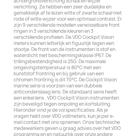
achtergrondverlichting schaal en wijzer
verlichting. Ze hebben een zeer duidelijke en
gemakkelijk af te lezen witte of zwarte schaal met
rode of witte wijzer voor een optimaal contrast. Er
zijn 9 verschillende modellen verwisselbare front
ringen in 3 verschillende kleuren en 3
verschillende profielen. De VDO Cockpit Vision
meters kunnen letterlijk en figuurlijk tegen een
stootje. De front van de instrumenten is stof en
waterdicht met beschermingsklasse IP67. De
trillingsbestendigheid is 25G. De maximale
omgevingstemperatuur is 80°C met een
kunststof frontring en bij gebruik van een
chromen frontring is dit 70°C. De Cockpit Vision
marine serie is voorzien van een dubbele
anticondenslaag lens. De standaard serie heeft
een enkel lens . VDO Cockpit Vision instrumenten
zijn beveiligd tegen ompoling en kortsluiting.
Hieronder vind je de vol specificaties. Als je
vragen hebt over VDO voltmeters, kun je per e-
mail contact met ons opnemen. Onze technische
medewerkers geven u graag advies over het VDO
programma en en natuurlijk over onze andere