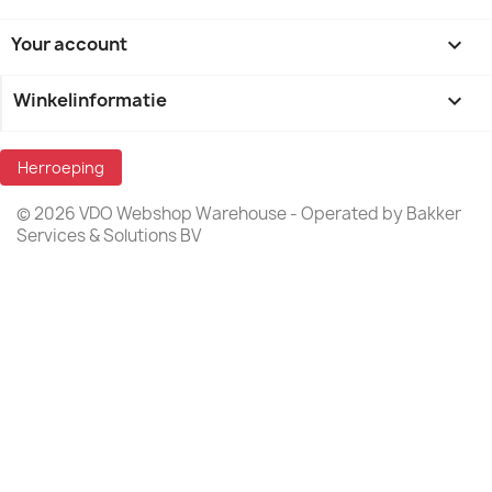
Your account

Winkelinformatie
keyboard_arrow_down
Herroeping
© 2026 VDO Webshop Warehouse - Operated by Bakker
Services & Solutions BV