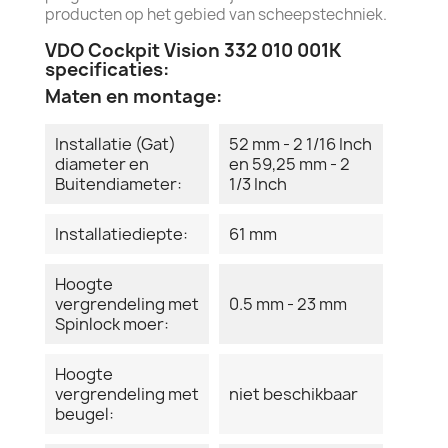
producten op het gebied van scheepstechniek.
VDO Cockpit Vision 332 010 001K
specificaties:
Maten en montage:
Installatie (Gat)
52 mm - 2 1/16 Inch
diameter en
en 59,25 mm - 2
Buitendiameter:
1/3 Inch
Installatiediepte:
61 mm
Hoogte
vergrendeling met
0.5 mm - 23 mm
Spinlock moer:
Hoogte
vergrendeling met
niet beschikbaar
beugel: