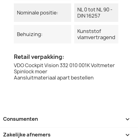
NL 0 tot NL 90 -
Nominale positie:
DIN 16257
Kunststof
Behuizing:
vlamvertragend
Retail verpakking:
VDO Cockpit Vision 332 010 001K Voltmeter
Spinlock moer
Aansluitmateriaal apart bestellen
Consumenten

Zakelijke afnemers
