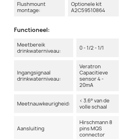
Flushmount
Optionele kit
montage:
A2C59510864
Functioneel:
Meetbereik
0 - 1/2 - 1/1
drinkwaterniveau:
Veratron
Ingangsignaal
Capacitieve
drinkwaterniveau:
sensor 4 -
20mA
< 3.6° van de
Meetnauwkeurigheid:
volle schaal
Hirschmann 8
Aansluiting
pins MQS
connector