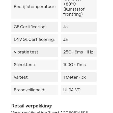
+80°C
Bedrijfstemperatuur:
(Kunststof
frontring)
CE Certificering:
Ja
DNV GL Certificering:
Ja
Vibratie test
25G - 6ms - 1Hz
Schoktest:
100G - 11ms
Valtest:
1 Meter - 3x
Brandveiligheid:
UL94-VD
Retail verpakking:
Veratron ViewLine Zwart A2C59514805