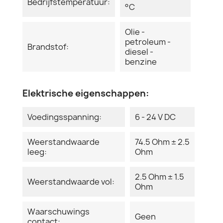
Bedrijfstemperatuur:
°C
Olie -
petroleum -
Brandstof:
diesel -
benzine
Elektrische eigenschappen:
Voedingsspanning:
6 - 24 V DC
Weerstandwaarde
74.5 Ohm ± 2.5
leeg:
Ohm
2.5 Ohm ± 1.5
Weerstandwaarde vol:
Ohm
Waarschuwings
Geen
contact: