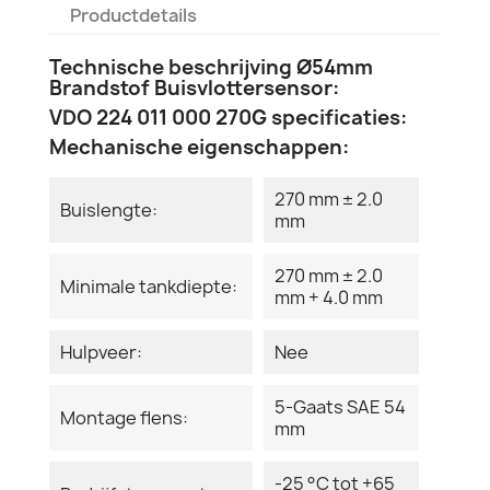
Productdetails
Technische beschrijving Ø54mm
Brandstof Buisvlottersensor:
VDO 224 011 000 270G specificaties:
Mechanische eigenschappen:
270 mm ± 2.0
Buislengte:
mm
270 mm ± 2.0
Minimale tankdiepte:
mm + 4.0 mm
Hulpveer:
Nee
5-Gaats SAE 54
Montage flens:
mm
-25 °C tot +65