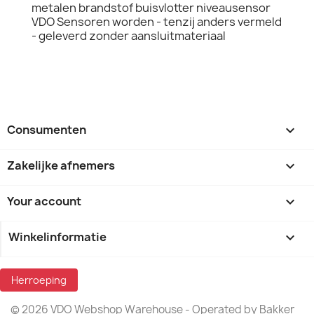
metalen brandstof buisvlotter niveausensor
VDO Sensoren worden - tenzij anders vermeld
- geleverd zonder aansluitmateriaal
Consumenten

Zakelijke afnemers

Your account

Winkelinformatie
keyboard_arrow_down
Herroeping
© 2026 VDO Webshop Warehouse - Operated by Bakker