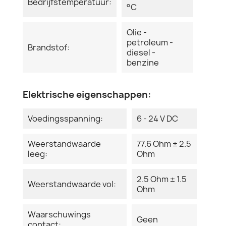
Bedrijfstemperatuur:
°C
Olie -
petroleum -
Brandstof:
diesel -
benzine
Elektrische eigenschappen:
Voedingsspanning:
6 - 24 V DC
Weerstandwaarde
77.6 Ohm ± 2.5
leeg:
Ohm
2.5 Ohm ± 1.5
Weerstandwaarde vol:
Ohm
Waarschuwings
Geen
contact: