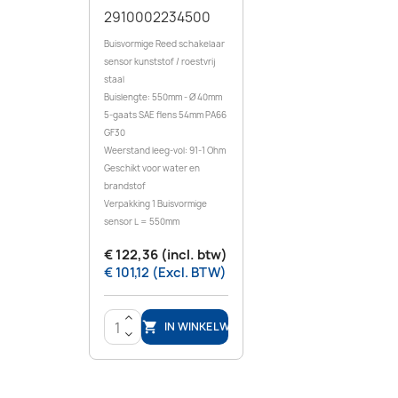
2910002234500
Buisvormige Reed schakelaar
sensor kunststof / roestvrij
staal
Buislengte: 550mm - Ø 40mm
5-gaats SAE flens 54mm PA66
GF30
Weerstand leeg-vol: 91-1 Ohm
Geschikt voor water en
brandstof
Verpakking 1 Buisvormige
sensor L = 550mm
€ 122,36 (incl. btw)
€ 101,12 (Excl. BTW)
>
IN WINKELWAGEN

<