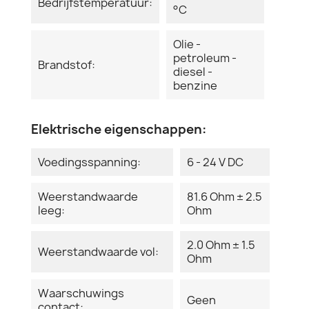
Bedrijfstemperatuur:
°C
Olie -
petroleum -
Brandstof:
diesel -
benzine
Elektrische eigenschappen:
Voedingsspanning:
6 - 24 V DC
Weerstandwaarde
81.6 Ohm ± 2.5
leeg:
Ohm
2.0 Ohm ± 1.5
Weerstandwaarde vol:
Ohm
Waarschuwings
Geen
contact: