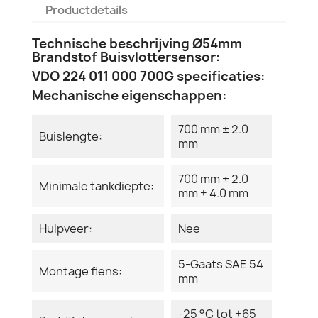
Productdetails
Technische beschrijving Ø54mm
Brandstof Buisvlottersensor:
VDO 224 011 000 700G specificaties:
Mechanische eigenschappen:
700 mm ± 2.0
Buislengte:
mm
700 mm ± 2.0
Minimale tankdiepte:
mm + 4.0 mm
Hulpveer:
Nee
5-Gaats SAE 54
Montage flens:
mm
-25 °C tot +65