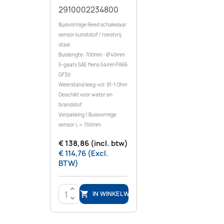
2910002234800
Buisvormige Reed schakelaar
sensor kunststof / roestvrij
staal
Buislengte: 700mm - Ø 40mm
5-gaats SAE flens 54mm PA66
GF30
Weerstand leeg-vol: 91-1 Ohm
Geschikt voor water en
brandstof
Verpakking 1 Buisvormige
sensor L = 700mm
€ 138,86 (incl. btw)
€ 114,76 (Excl.
BTW)
>
IN WINKELWAGEN

<