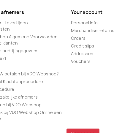
e afnemers
Your account
 - Levertijden -
Personal info
sten
Merchandise returns
hop Algemene Voorwaarden
Orders
e klanten
Credit slips
n bedrijfsgegevens
Addresses
eid
Vouchers
TW betalen bij VDO Webshop?
el Klachtenprocedure
ocedure
 zakelijke afnemers
alen bij VDO Webshop
ik bij VDO Webshop Online een
n