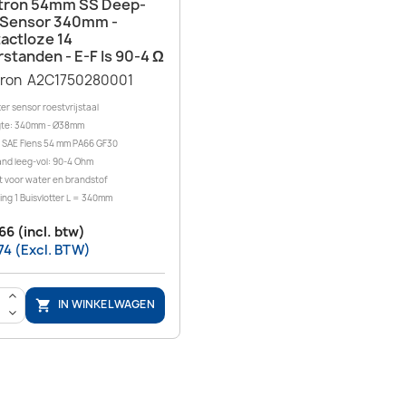
Snel bekijken

tron 54mm SS Deep-
 Sensor 340mm -
actloze 14
standen - E-F Is 90-4 Ω
tron A2C1750280001
ter sensor roestvrijstaal
gte: 340mm - Ø38mm
 SAE Flens 54 mm PA66 GF30
nd leeg-vol: 90-4 Ohm
t voor water en brandstof
ng 1 Buisvlotter L = 340mm
66 (incl. btw)
74 (Excl. BTW)
>
IN WINKELWAGEN

<