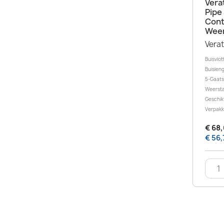
Vera
Pipe
Cont
Weer
Vera
Buisvlot
Buislen
5-Gaats
Weersta
Geschik
Verpakki
€ 68,
€ 56,