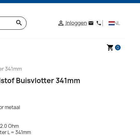
search
Inloggen

NL
email
phone
shopping_cart
0
ter 341mm
tof Buisvlotter 341mm
or metaal
- 2.0 Ohm
tter L = 341mm