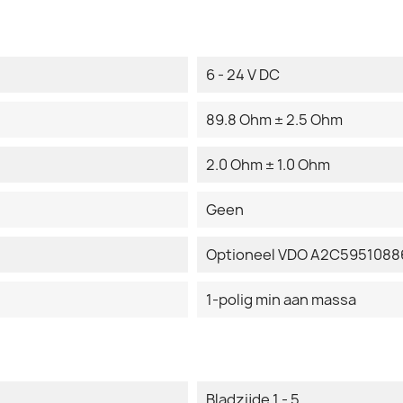
6 - 24 V DC
89.8 Ohm ± 2.5 Ohm
2.0 Ohm ± 1.0 Ohm
Geen
Optioneel VDO A2C59510886
1-polig min aan massa
Bladzijde 1 - 5