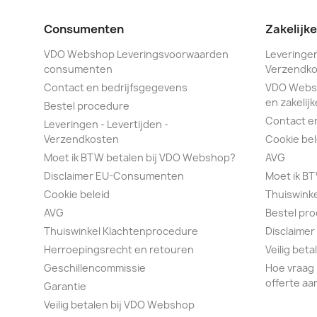
Consumenten
Zakelijk
VDO Webshop Leveringsvoorwaarden
Leveringen
consumenten
Verzendko
Contact en bedrijfsgegevens
VDO Webs
en zakelijk
Bestel procedure
Contact e
Leveringen - Levertijden -
Verzendkosten
Cookie bel
Moet ik BTW betalen bij VDO Webshop?
AVG
Disclaimer EU-Consumenten
Moet ik B
Cookie beleid
Thuiswink
AVG
Bestel pr
Thuiswinkel Klachtenprocedure
Disclaimer
Herroepingsrecht en retouren
Veilig bet
Geschillencommissie
Hoe vraag 
offerte aa
Garantie
Veilig betalen bij VDO Webshop