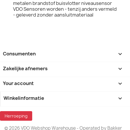
metalen brandstof buisvlotter niveausensor
VDO Sensoren worden - tenzij anders vermeld
- geleverd zonder aansluitmateriaal
Consumenten

Zakelijke afnemers

Your account

Winkelinformatie
keyboard_arrow_down
Herroeping
© 2026 VDO Webshop Warehouse - Operated by Bakker