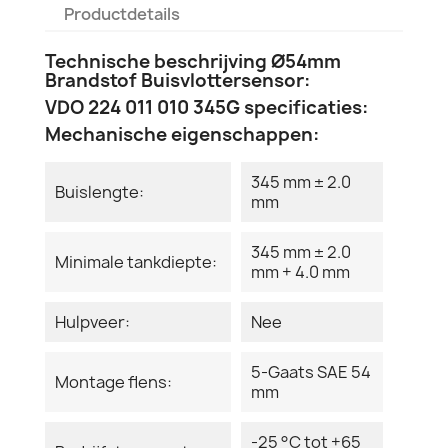
Productdetails
Technische beschrijving Ø54mm
Brandstof Buisvlottersensor:
VDO 224 011 010 345G specificaties:
Mechanische eigenschappen:
345 mm ± 2.0
Buislengte:
mm
345 mm ± 2.0
Minimale tankdiepte:
mm + 4.0 mm
Hulpveer:
Nee
5-Gaats SAE 54
Montage flens:
mm
-25 °C tot +65