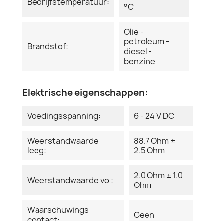
Bedrijfstemperatuur:
°C
Olie -
petroleum -
Brandstof:
diesel -
benzine
Elektrische eigenschappen:
Voedingsspanning:
6 - 24 V DC
Weerstandwaarde
88.7 Ohm ±
leeg:
2.5 Ohm
2.0 Ohm ± 1.0
Weerstandwaarde vol:
Ohm
Waarschuwings
Geen
contact: