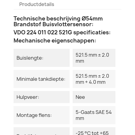
Productdetails
Technische beschrijving Ø54mm
Brandstof Buisvlottersensor:
VDO 224 011 022 521G specificaties:
Mechanische eigenschappen:
521.5 mm ± 2.0
Buislengte:
mm
521.5 mm ± 2.0
Minimale tankdiepte:
mm + 4.0 mm
Hulpveer:
Nee
5-Gaats SAE 54
Montage flens:
mm
-25 °C tot +65