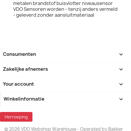
metalen brandstof buisvlotter niveausensor
VDO Sensoren worden - tenzij anders vermeld
- geleverd zonder aansluitmateriaal
Consumenten

Zakelijke afnemers

Your account

Winkelinformatie
keyboard_arrow_down
Herroeping
© 2026 VDO Webshop Warehouse - Operated by Bakker