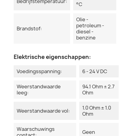
Bedrijfstemperatuur:
°C
Olie -
petroleum -
Brandstof:
diesel -
benzine
Elektrische eigenschappen:
Voedingsspanning:
6 - 24 V DC
Weerstandwaarde
94.1 Ohm ± 2.7
leeg:
Ohm
1.0 Ohm ± 1.0
Weerstandwaarde vol:
Ohm
Waarschuwings
Geen
contact: