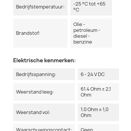
-25 °C tot +65
Bedrijfstemperatuur:
°C
Olie -
petroleum -
Brandstof:
diesel -
benzine
Elektrische kenmerken:
Bedrijfsspanning:
6 - 24 V DC
61.4 Ohm ± 2,1
Weerstand leeg:
Ohm
1.0 Ohm ± 1,0
Weerstand vol:
Ohm
Waarschuwingscontact:
Geen