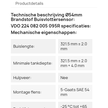
Productdetails
Technische beschrijving Ø54mm
Brandstof Buisvlottersensor:
VDO 224 082 005 095R specificaties:
Mechanische eigenschappen:
321.5 mm ± 2.0
Buislengte:
mm
321.5 mm ± 2.0
Minimale tankdiepte:
mm + 4.0 mm
Hulpveer:
Nee
5-Gaats SAE 54
Montage flens:
mm
-25 °C tot +65