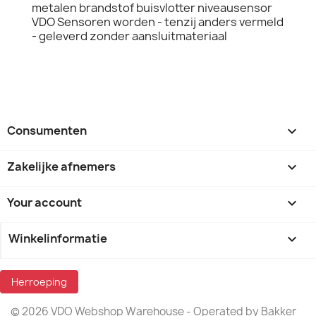
metalen brandstof buisvlotter niveausensor
VDO Sensoren worden - tenzij anders vermeld
- geleverd zonder aansluitmateriaal
Consumenten

Zakelijke afnemers

Your account

Winkelinformatie
keyboard_arrow_down
Herroeping
© 2026 VDO Webshop Warehouse - Operated by Bakker