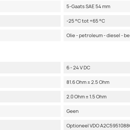
5-Gaats SAE 54 mm
-25 °C tot +65 °C
Olie - petroleum - diesel - b
6 - 24 V DC
81.6 Ohm ± 2.5 Ohm
2.0 Ohm ± 1.5 Ohm
Geen
Optioneel VDO A2C59510886