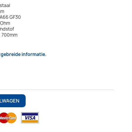
staal
mm
PA66 GF30
0 Ohm
andstof
 = 700mm
itgebreide informatie.
ELWAGEN