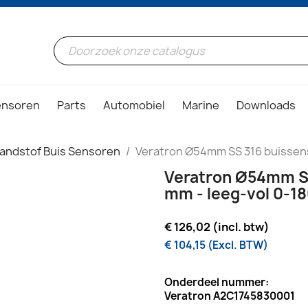
ensoren
Parts
Automobiel
Marine
Downloads
andstof Buis Sensoren
Veratron Ø54mm SS 316 buissens
Veratron Ø54mm SS
mm - leeg-vol 0-1
€ 126,02 (incl. btw)
€ 104,15 (Excl. BTW)
Onderdeel nummer:
Veratron A2C1745830001