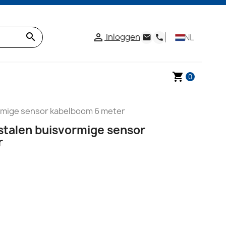
search
Inloggen

NL
email
phone
shopping_cart
0
ormige sensor kabelboom 6 meter
stalen buisvormige sensor
r