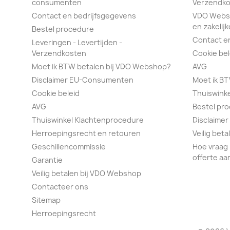
consumenten
Verzendko
Contact en bedrijfsgegevens
VDO Webs
en zakelijk
Bestel procedure
Contact e
Leveringen - Levertijden -
Verzendkosten
Cookie bel
Moet ik BTW betalen bij VDO Webshop?
AVG
Disclaimer EU-Consumenten
Moet ik B
Cookie beleid
Thuiswink
AVG
Bestel pr
Thuiswinkel Klachtenprocedure
Disclaimer
Herroepingsrecht en retouren
Veilig bet
Geschillencommissie
Hoe vraag 
offerte aa
Garantie
Veilig betalen bij VDO Webshop
Contacteer ons
Sitemap
Herroepingsrecht