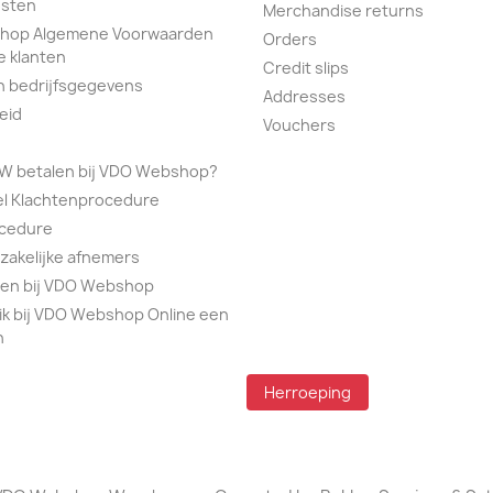
sten
Merchandise returns
hop Algemene Voorwaarden
Orders
e klanten
Credit slips
n bedrijfsgegevens
Addresses
eid
Vouchers
TW betalen bij VDO Webshop?
el Klachtenprocedure
ocedure
 zakelijke afnemers
alen bij VDO Webshop
ik bij VDO Webshop Online een
n
Herroeping