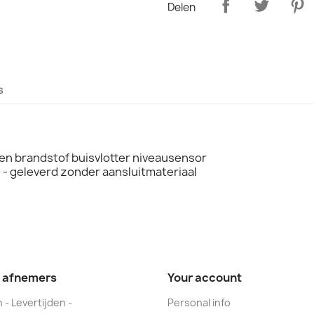
Delen
s
n brandstof buisvlotter niveausensor
- geleverd zonder aansluitmateriaal
e afnemers
Your account
 - Levertijden -
Personal info