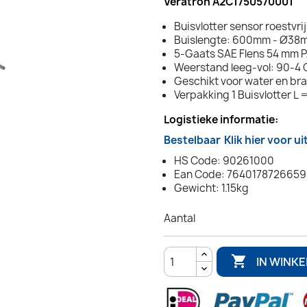
Veratron A2C1750570001
Buisvlotter sensor roestvrij
Buislengte: 600mm - Ø38
5-Gaats SAE Flens 54 mm 
Weerstand leeg-vol: 90-4
Geschikt voor water en br
Verpakking 1 Buisvlotter 
Logistieke informatie:
Bestelbaar
Klik hier voor u
HS Code: 90261000
Ean Code: 7640178726659
Gewicht: 1.15kg
Aantal

IN WINK