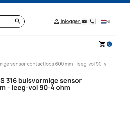
search
Inloggen

NL
email
phone
shopping_cart
0
ige sensor contactloos 600 mm - leeg-vol 90-4
 316 buisvormige sensor
m - leeg-vol 90-4 ohm