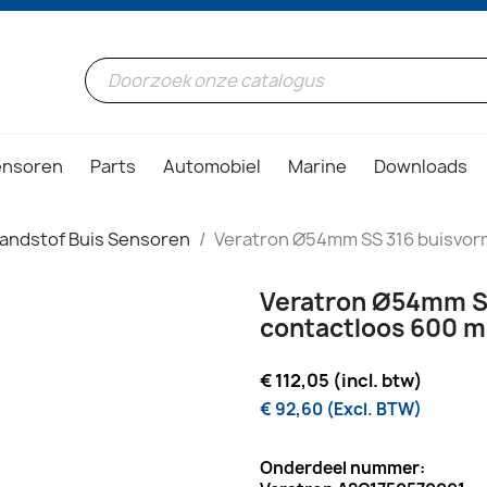
ensoren
Parts
Automobiel
Marine
Downloads
andstof Buis Sensoren
Veratron Ø54mm SS 316 buisvorm
Veratron Ø54mm SS
contactloos 600 m
€ 112,05 (incl. btw)
€ 92,60 (Excl. BTW)
Onderdeel nummer: