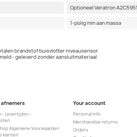
Optioneel Veratron A2C595
1-polig min aan massa
alen brandstof buisvlotter niveausensor
meld - geleverd zonder aansluitmateriaal
e afnemers
Your account
 - Levertijden -
Personal info
sten
Merchandise returns
hop Algemene Voorwaarden
Orders
e klanten