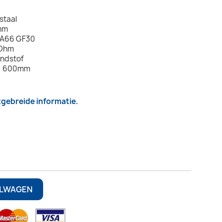
staal
mm
PA66 GF30
 Ohm
andstof
L = 600mm
itgebreide informatie.
ELWAGEN