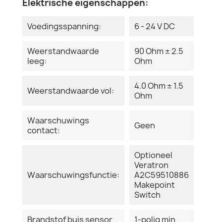
Elektrische eigenschappen:
Voedingsspanning:
6 - 24 V DC
Weerstandwaarde
90 Ohm ± 2.5
leeg:
Ohm
4.0 Ohm ± 1.5
Weerstandwaarde vol:
Ohm
Waarschuwings
Geen
contact:
Optioneel
Veratron
Waarschuwingsfunctie:
A2C59510886
Makepoint
Switch
Brandstof buis sensor
1-polig min