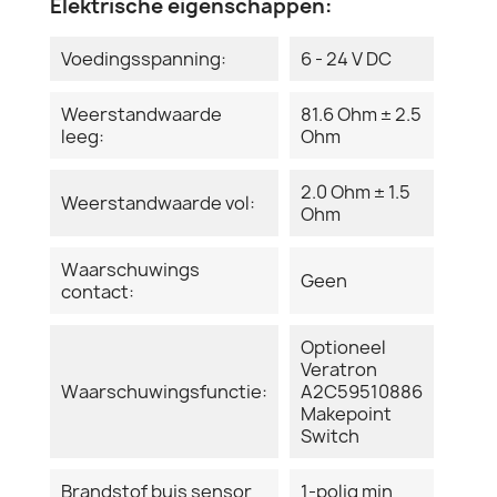
Elektrische eigenschappen:
Voedingsspanning:
6 - 24 V DC
Weerstandwaarde
81.6 Ohm ± 2.5
leeg:
Ohm
2.0 Ohm ± 1.5
Weerstandwaarde vol:
Ohm
Waarschuwings
Geen
contact:
Optioneel
Veratron
Waarschuwingsfunctie:
A2C59510886
Makepoint
Switch
Brandstof buis sensor
1-polig min