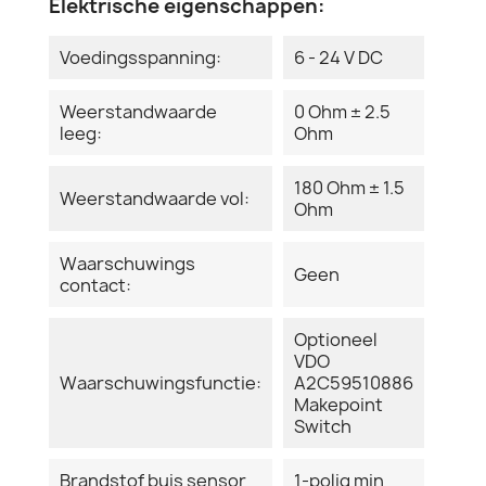
Elektrische eigenschappen:
Voedingsspanning:
6 - 24 V DC
Weerstandwaarde
0 Ohm ± 2.5
leeg:
Ohm
180 Ohm ± 1.5
Weerstandwaarde vol:
Ohm
Waarschuwings
Geen
contact:
Optioneel
VDO
Waarschuwingsfunctie:
A2C59510886
Makepoint
Switch
Brandstof buis sensor
1-polig min