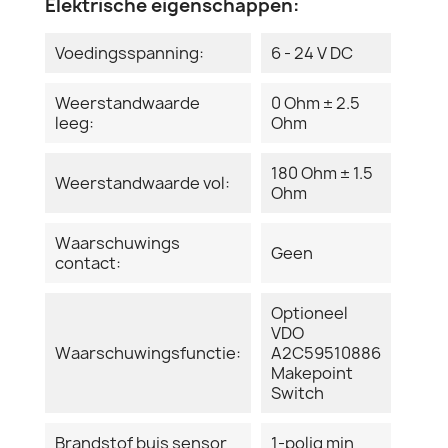
Elektrische eigenschappen:
Voedingsspanning:
6 - 24 V DC
Weerstandwaarde
0 Ohm ± 2.5
leeg:
Ohm
180 Ohm ± 1.5
Weerstandwaarde vol:
Ohm
Waarschuwings
Geen
contact:
Optioneel
VDO
Waarschuwingsfunctie:
A2C59510886
Makepoint
Switch
Brandstof buis sensor
1-polig min