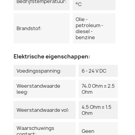
Bedrijfstemperatuur:
°C
Olie -
petroleum -
Brandstof:
diesel -
benzine
Elektrische eigenschappen:
Voedingsspanning:
6 - 24 V DC
Weerstandwaarde
74.0 Ohm ± 2.5
leeg:
Ohm
4.5 Ohm ± 1.5
Weerstandwaarde vol:
Ohm
Waarschuwings
Geen
contact: