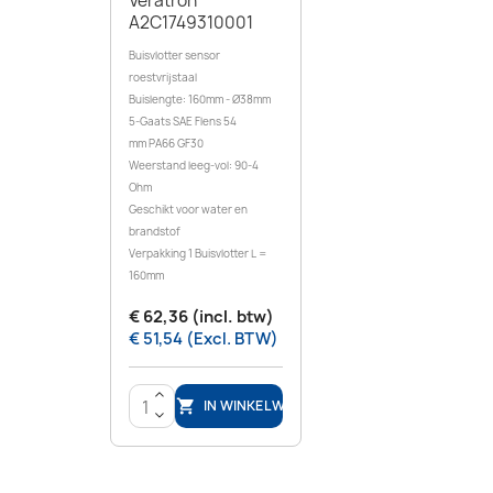
Veratron
A2C1749310001
Buisvlotter sensor
roestvrijstaal
Buislengte: 160mm - Ø38mm
5-Gaats SAE Flens 54
mm PA66 GF30
Weerstand leeg-vol: 90-4
Ohm
Geschikt voor water en
brandstof
Verpakking 1 Buisvlotter L =
160mm
€ 62,36 (incl. btw)
€ 51,54 (Excl. BTW)
>
IN WINKELWAGEN

<