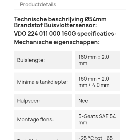
Productdetails
Technische beschrijving Ø54mm
Brandstof Buisvlottersensor:
VDO 224 011 000 160G specificaties:
Mechanische eigenschappen:
160 mm ± 2.0
Buislengte:
mm
160 mm ± 2.0
Minimale tankdiepte:
mm + 4.0 mm
Hulpveer:
Nee
5-Gaats SAE 54
Montage flens:
mm
-25 °C tot +65