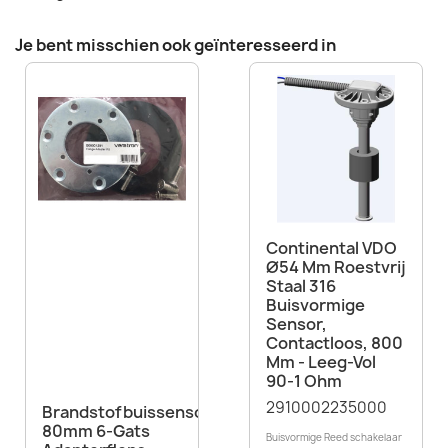
Je bent misschien ook geïnteresseerd in
Continental VDO
Ø54 Mm Roestvrij
Staal 316
Buisvormige
Sensor,
Contactloos, 800
Mm - Leeg-Vol
90-1 Ohm
2910002235000
Brandstofbuissensor
80mm 6-Gats
Buisvormige Reed schakelaar