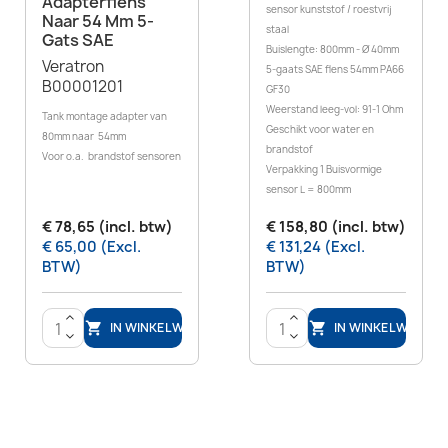
Adapterflens
sensor kunststof / roestvrij
Naar 54 Mm 5-
staal
Gats SAE
Buislengte: 800mm - Ø 40mm
Veratron
5-gaats SAE flens 54mm PA66
B00001201
GF30
Weerstand leeg-vol: 91-1 Ohm
Tank montage adapter van
Geschikt voor water en
80mm naar 54mm
brandstof
Voor o.a. brandstof sensoren
Verpakking 1 Buisvormige
sensor L = 800mm
€ 78,65 (incl. btw)
€ 158,80 (incl. btw)
€ 65,00 (Excl.
€ 131,24 (Excl.
BTW)
BTW)
>
>
IN WINKELWAGEN
IN WINKELWAGEN


<
<