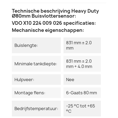
Technische beschrijving Heavy Duty
Ø80mm Buisvlottersensor:
VDO X10 224 009 026 specificaties:
Mechanische eigenschappen:
831 mm ± 2.0
Buislengte:
mm
831 mm ± 2.0
Minimale tankdiepte:
mm + 4.0 mm
Hulpveer:
Nee
Montage flens:
6-Gaats 80 mm
-25 °C tot +65
Bedrijfstemperatuur:
°C