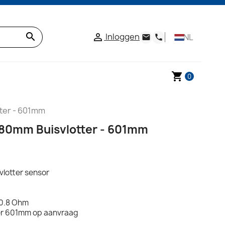
search
Inloggen

NL
email
phone
shopping_cart
0
ter - 601mm
80mm Buisvlotter - 601mm
vlotter sensor
 0.8 Ohm
er 601mm op aanvraag