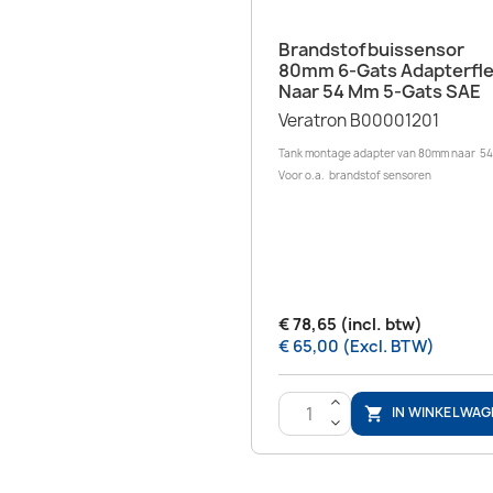
Snel bekijken

Brandstofbuissensor
80mm 6-Gats Adapterfl
Naar 54 Mm 5-Gats SAE
Veratron B00001201
Tank montage adapter van 80mm naar 
Voor o.a. brandstof sensoren
€ 78,65 (incl. btw)
€ 65,00 (Excl. BTW)
>
IN WINKELWAG

<