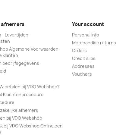
e afnemers
Your account
 - Levertijden -
Personal info
sten
Merchandise returns
hop Algemene Voorwaarden
Orders
e klanten
Credit slips
n bedrijfsgegevens
Addresses
eid
Vouchers
TW betalen bij VDO Webshop?
el Klachtenprocedure
ocedure
 zakelijke afnemers
alen bij VDO Webshop
ik bij VDO Webshop Online een
n