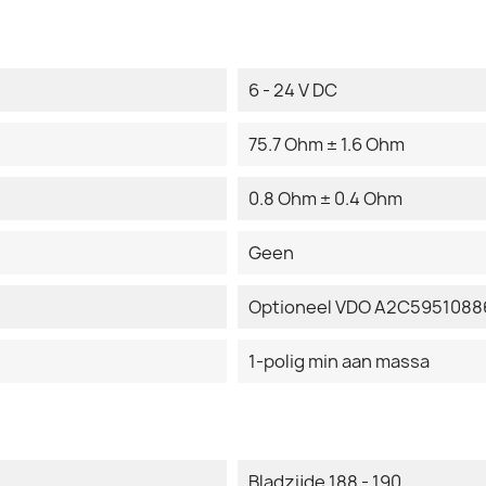
6 - 24 V DC
75.7 Ohm ± 1.6 Ohm
0.8 Ohm ± 0.4 Ohm
Geen
Optioneel VDO A2C59510886
1-polig min aan massa
Bladzijde 188 - 190