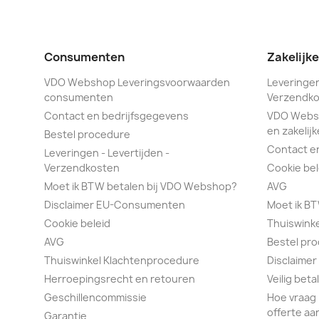
Consumenten
Zakelijk
VDO Webshop Leveringsvoorwaarden
Leveringen
consumenten
Verzendko
Contact en bedrijfsgegevens
VDO Webs
en zakelijk
Bestel procedure
Contact e
Leveringen - Levertijden -
Verzendkosten
Cookie bel
Moet ik BTW betalen bij VDO Webshop?
AVG
Disclaimer EU-Consumenten
Moet ik B
Cookie beleid
Thuiswink
AVG
Bestel pr
Thuiswinkel Klachtenprocedure
Disclaimer
Herroepingsrecht en retouren
Veilig bet
Geschillencommissie
Hoe vraag 
offerte aa
Garantie