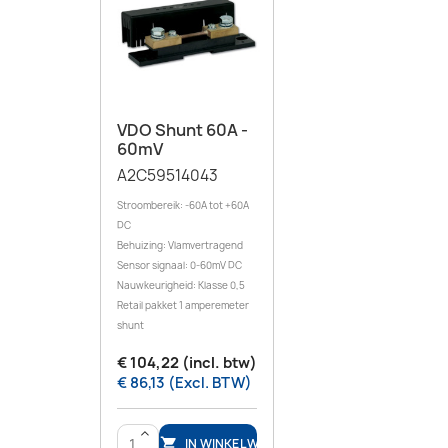
VDO Shunt 60A -
60mV
A2C59514043
Stroombereik: -60A tot +60A
DC
Behuizing: Vlamvertragend
Sensor signaal: 0-60mV DC
Nauwkeurigheid: Klasse 0,5
Retail pakket 1 amperemeter
shunt
€ 104,22 (incl. btw)
€ 86,13 (Excl. BTW)
>
IN WINKELWAGEN
