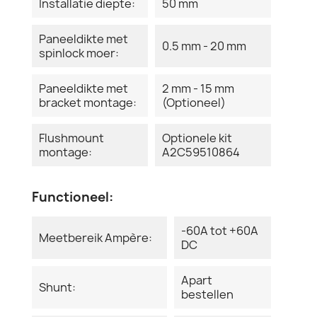
Installatie diepte:
50 mm
Paneeldikte met
0.5 mm - 20 mm
spinlock moer:
Paneeldikte met
2 mm - 15 mm
bracket montage:
(Optioneel)
Flushmount
Optionele kit
montage:
A2C59510864
Functioneel:
-60A tot +60A
Meetbereik Ampère:
DC
Apart
Shunt:
bestellen