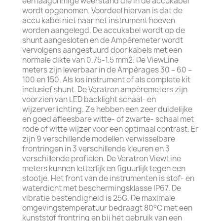
een laagohmige weerstand die in de accukabel
wordt opgenomen. Voordeel hiervan is dat de
accu kabel niet naar het instrument hoeven
worden aangelegd. De accukabel wordt op de
shunt aangesloten en de Ampèremeter wordt
vervolgens aangestuurd door kabels met een
normale dikte van 0.75-1.5 mm2. De ViewLine
meters zijn leverbaar in de Ampèrages 30 – 60 –
100 en 150. Als los instrument of als complete kit
inclusief shunt. De Veratron ampèremeters zijn
voorzien van LED backlight schaal- en
wijzerverlichting. Ze hebben een zeer duidelijke
en goed afleesbare witte- of zwarte- schaal met
rode of witte wijzer voor een optimaal contrast. Er
zijn 9 verschillende modellen verwisselbare
frontringen in 3 verschillende kleuren en 3
verschillende profielen. De Veratron ViewLine
meters kunnen letterlijk en figuurlijk tegen een
stootje. Het front van de instrumenten is stof- en
waterdicht met beschermingsklasse IP67. De
vibratie bestendigheid is 25G. De maximale
omgevingstemperatuur bedraagt 80°C met een
kunststof frontring en bij het gebruik van een