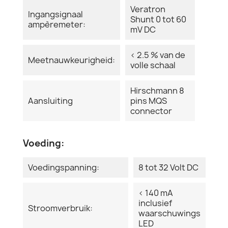
Veratron
Ingangsignaal
Shunt 0 tot 60
ampèremeter:
mV DC
< 2.5 % van de
Meetnauwkeurigheid:
volle schaal
Hirschmann 8
Aansluiting
pins MQS
connector
Voeding:
Voedingspanning:
8 tot 32 Volt DC
< 140 mA
inclusief
Stroomverbruik:
waarschuwings
LED