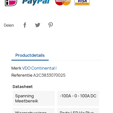
Delen
Productdetails
Merk
VDO Continental I
Referentie
A2C3833070025
Datasheet
Spanning
-100A - 0 - 100A DC
Meetbereik
Waarschuwings
Rode LED Via Plus