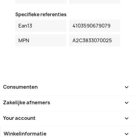
Specifieke referenties
Ean13
4103590679079
MPN
A2C3833070025
Consumenten

Zakelijke afnemers

Your account

Winkelinformatie
keyboard_arrow_down