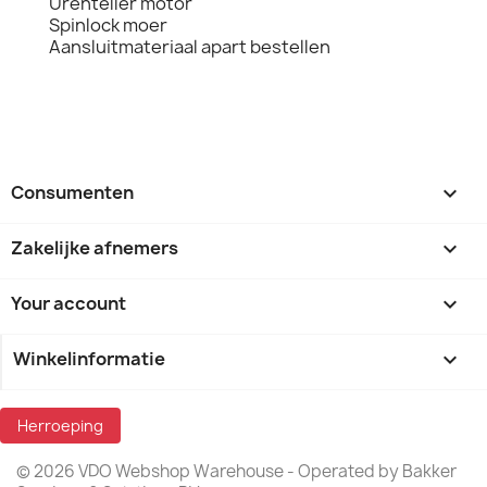
Urenteller motor
Spinlock moer
Aansluitmateriaal apart bestellen
Consumenten

Zakelijke afnemers

Your account

Winkelinformatie
keyboard_arrow_down
Herroeping
© 2026 VDO Webshop Warehouse - Operated by Bakker