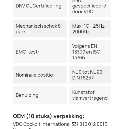
DNV GL Certificering:
gespecificeerd
door VDO
Mechanisch schok 8
Max: 1G - 25Hz -
uur:
2000Hz
Volgens EN
EMC-test:
13309 en ISO
13766
NL 0 tot NL 90 -
Nominale positie:
DIN 16257
Kunststof
Behuizing:
vlamvertragend
OEM (10 stuks) verpakking:
VDO Cockpit International 331 810 012 001B