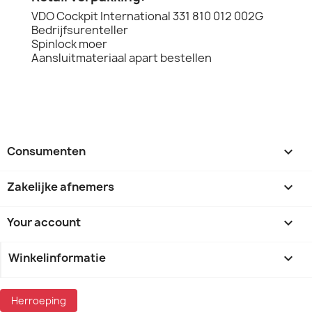
VDO Cockpit International 331 810 012 002G
Bedrijfsurenteller
Spinlock moer
Aansluitmateriaal apart bestellen
Consumenten

Zakelijke afnemers

Your account

Winkelinformatie
keyboard_arrow_down
Herroeping