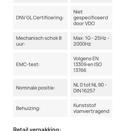
Niet
DNV GL Certificering:
gespecificeerd
door VDO
Mechanisch schok 8
Max: 1G - 25Hz -
uur:
2000Hz
Volgens EN
EMC-test:
13309 en ISO
13766
NL 0 tot NL 90 -
Nominale positie:
DIN 16257
Kunststof
Behuizing:
vlamvertragend
Retail verpakking: