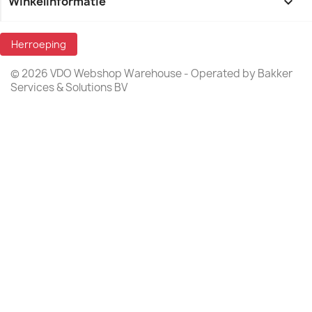
Winkelinformatie
keyboard_arrow_down
Herroeping
© 2026 VDO Webshop Warehouse - Operated by Bakker
Services & Solutions BV