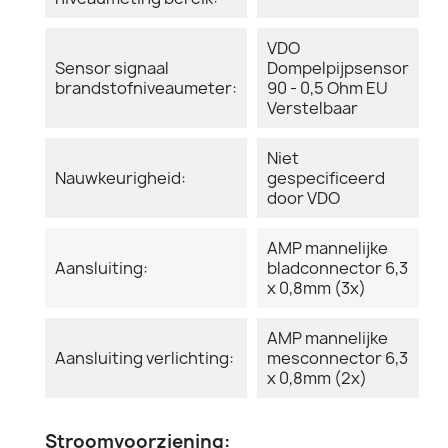
VDO
Sensor signaal
Dompelpijpsensor
brandstofniveaumeter:
90 - 0,5 Ohm EU
Verstelbaar
Niet
Nauwkeurigheid:
gespecificeerd
door VDO
AMP mannelijke
Aansluiting:
bladconnector 6,3
x 0,8mm (3x)
AMP mannelijke
Aansluiting verlichting:
mesconnector 6,3
x 0,8mm (2x)
Stroomvoorziening: