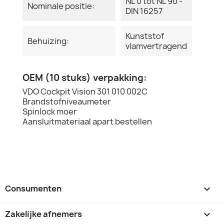
NL 0 tot NL 90 -
Nominale positie:
DIN 16257
Kunststof
Behuizing:
vlamvertragend
OEM (10 stuks) verpakking:
VDO Cockpit Vision 301 010 002C
Brandstofniveaumeter
Spinlock moer
Aansluitmateriaal apart bestellen
Consumenten

Zakelijke afnemers
