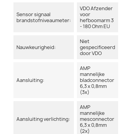
VDO Afzender
Sensor signaal
voor
brandstofniveaumeter:
hefboomarm 3
- 180 Ohm EU
Niet
Nauwkeurigheid:
gespecificeerd
door VDO
AMP
mannelijke
Aansluiting:
bladconnector
6,3 x 0,8mm
(3x)
AMP
mannelijke
Aansluiting verlichting:
mesconnector
6,3 x 0,8mm
(2x)