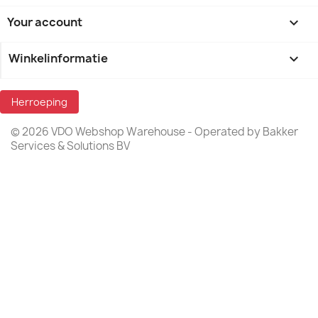
Your account

Winkelinformatie
keyboard_arrow_down
Herroeping
© 2026 VDO Webshop Warehouse - Operated by Bakker
Services & Solutions BV