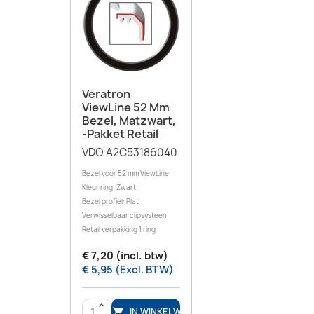
Veratron
ViewLine 52 Mm
Bezel, Matzwart,
-pakket Retail
VDO A2C53186040
Bezel voor 52 mm ViewLine
Kleur ring: Zwart
Bezel profiel: Plat
Verwisselbaar clipsysteem
Retail verpakking 1 ring
€ 7,20 (incl. btw)
€ 5,95 (Excl. BTW)
>
IN WINKELWAGEN
