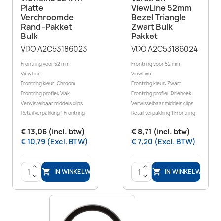
Platte
ViewLine 52mm
Verchroomde
Bezel Triangle
Rand -pakket
Zwart Bulk
Bulk
Pakket
VDO A2C53186023
VDO A2C53186024
Frontring voor 52 mm
Frontring voor 52 mm
ViewLine
ViewLine
Frontring kleur: Chroom
Frontring kleur: Zwart
Frontring profiel: Vlak
Frontring profiel: Driehoek
Verwisselbaar middels clips
Verwisselbaar middels clips
Retail verpakking 1 Frontring
Retail verpakking 1 Frontring
€ 13,06 (incl. btw)
€ 8,71 (incl. btw)
€ 10,79 (Excl. BTW)
€ 7,20 (Excl. BTW)
>
>
IN WINKELWAGEN
IN WINKELWAGEN


<
<