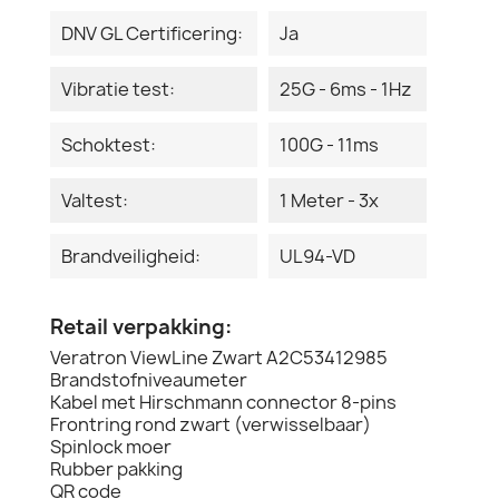
DNV GL Certificering:
Ja
Vibratie test:
25G - 6ms - 1Hz
Schoktest:
100G - 11ms
Valtest:
1 Meter - 3x
Brandveiligheid:
UL94-VD
Retail verpakking:
Veratron ViewLine Zwart A2C53412985
Brandstofniveaumeter
Kabel met Hirschmann connector 8-pins
Frontring rond zwart (verwisselbaar)
Spinlock moer
Rubber pakking
QR code