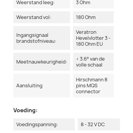
Weerstand leeg:
3 Ohm
Weerstand vol:
180 Ohm
Veratron
Ingangsignaal
Hevelvlotter 3 -
brandstofniveau:
180 Ohm EU
< 3.6° van de
Meetnauwkeurigheid:
volle schaal
Hirschmann 8
Aansluiting
pins MQS
connector
Voeding:
Voedingspanning:
8 - 32 V DC