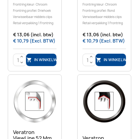
Frontring kleur: Chroom
Frontring kleur: Chroom
Frontring profiel: Driehoek
Frontring profiel: Rond
Verwisselbaar middels clips
Verwisselbaar middels clips
Retail verpakking 1 Frontring
Retail verpakking 1 Frontring
€ 13,06 (incl. btw)
€ 13,06 (incl. btw)
€ 10,79 (Excl. BTW)
€ 10,79 (Excl. BTW)
>
>
IN WINKELWAGEN
IN WINKELWAGEN


<
<
Veratron
ViewLine 52 Mm
Veratron