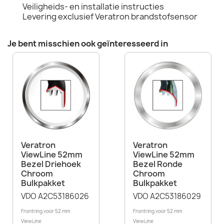
Veiligheids- en installatie instructies
Levering exclusief Veratron brandstofsensor
Je bent misschien ook geïnteresseerd in
Veratron
Veratron
ViewLine 52mm
ViewLine 52mm
Bezel Driehoek
Bezel Ronde
Chroom
Chroom
Bulkpakket
Bulkpakket
VDO A2C53186026
VDO A2C53186029
Frontring voor 52 mm
Frontring voor 52 mm
ViewLine
ViewLine