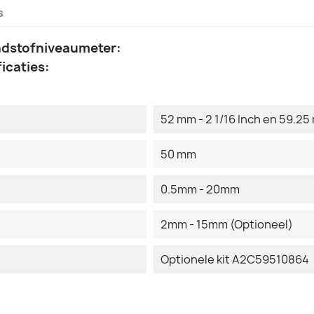
s
ndstofniveaumeter:
icaties:
52 mm - 2 1/16 Inch en 59.25 
50 mm
0.5mm - 20mm
2mm - 15mm (Optioneel)
Optionele kit A2C59510864