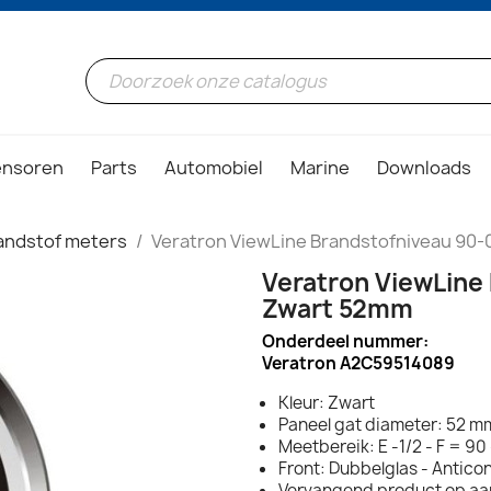
ensoren
Parts
Automobiel
Marine
Downloads
andstof meters
Veratron ViewLine Brandstofniveau 90
Veratron ViewLine
Zwart 52mm
Onderdeel nummer:
Veratron A2C59514089
Kleur: Zwart
Paneel gat diameter: 52 mm
Meetbereik: E -1/2 - F = 90
Front: Dubbelglas - Antic
Vervangend product op a