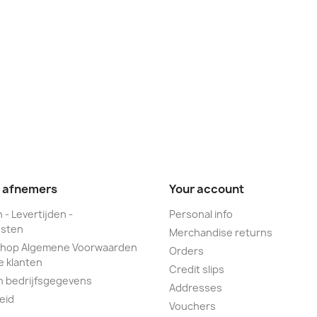
e afnemers
Your account
 - Levertijden -
Personal info
sten
Merchandise returns
hop Algemene Voorwaarden
Orders
e klanten
Credit slips
n bedrijfsgegevens
Addresses
eid
Vouchers