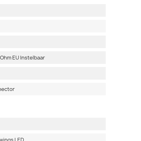
5 Ohm EU Instelbaar
nector
uwings LED