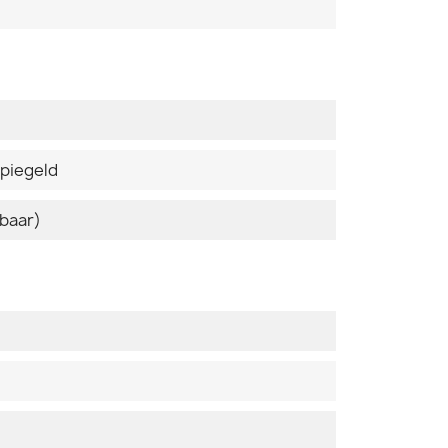
spiegeld
baar)