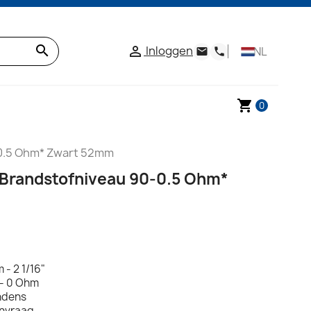
search
Inloggen

NL
email
phone
shopping_cart
0
-0.5 Ohm* Zwart 52mm
 Brandstofniveau 90-0.5 Ohm*
 - 2 1/16"
 - 0 Ohm
ondens
anvraag