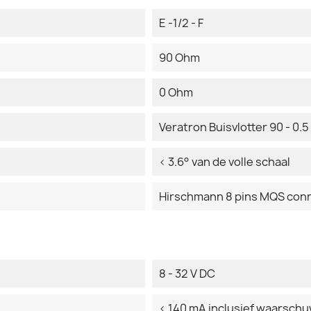
E -1/2 - F
90 Ohm
0 Ohm
Veratron Buisvlotter 90 - 0.
< 3.6° van de volle schaal
Hirschmann 8 pins MQS con
8 - 32 V DC
< 140 mA inclusief waarsch