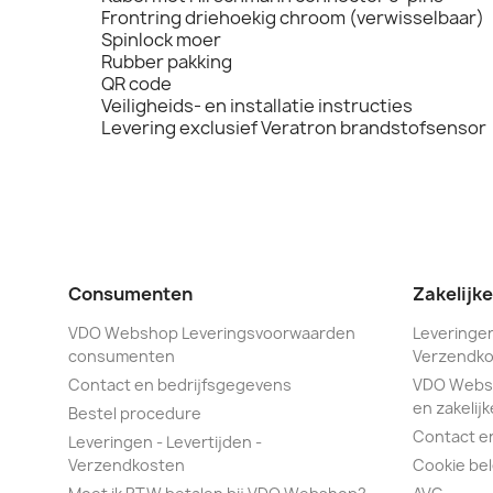
Frontring driehoekig chroom (verwisselbaar)
Spinlock moer
Rubber pakking
QR code
Veiligheids- en installatie instructies
Levering exclusief Veratron brandstofsensor
Consumenten
Zakelijk
VDO Webshop Leveringsvoorwaarden
Leveringen
consumenten
Verzendko
Contact en bedrijfsgegevens
VDO Webs
en zakelijk
Bestel procedure
Contact e
Leveringen - Levertijden -
Verzendkosten
Cookie bel