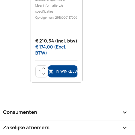
Meer informatie: zie
specificaties
Opvolger van: 2910000187000
€ 210,54 (incl. btw)
€ 174,00 (Excl.
BTW)
>
IN WINKELWAGEN

<
Consumenten

Zakelijke afnemers
