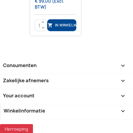
€ 99,00 (Excl.
BTW)
>
IN WINKELWAGEN

<
Consumenten

Zakelijke afnemers

Your account

Winkelinformatie
keyboard_arrow_down
Herroeping