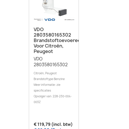
VDO
2803580165302
Brandstoftoevoereenheid
Voor Citroën,
Peugeot
VDO
2803580165302
Citroën, Peugeot
Brandstoftype Benzine
Meer informatie: zie
specificaties
Opvolger van: 228-230-004-
003Z
€ 119,79 (incl. btw)