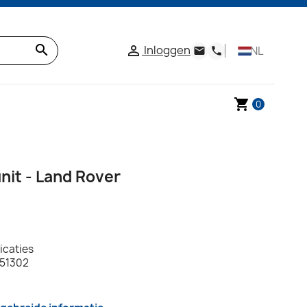
search
Inloggen

NL
email
phone
shopping_cart
0
nit - Land Rover
icaties
151302