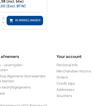
,98 (incl. btw)
,00 (Excl. BTW)
>
IN WINKELWAGEN

<
e afnemers
Your account
 - Levertijden -
Personal info
sten
Merchandise returns
hop Algemene Voorwaarden
Orders
e klanten
Credit slips
n bedrijfsgegevens
Addresses
eid
Vouchers
TW betalen bij VDO Webshop?