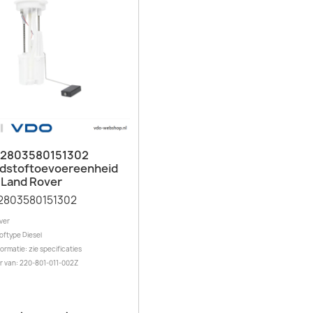
Snel bekijken

 2803580151302
dstoftoevoereenheid
 Land Rover
2803580151302
ver
oftype Diesel
ormatie: zie specificaties
r van: 220-801-011-002Z