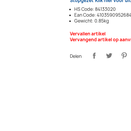
Stopgezet
Klik hier voor u
HS Code: 84133020
Ean Code: 410359095268
Gewicht: 0.85kg
Vervallen artikel
Vervangend artikel op aan
Delen