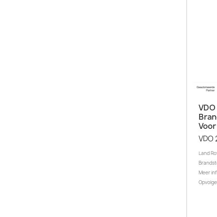
VDO
Bran
Voor
VDO 
Land Ro
Brandst
Meer inf
Opvolge