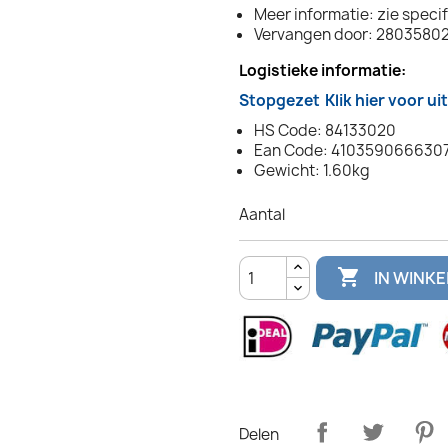
Meer informatie: zie specif
Vervangen door: 2803580
Logistieke informatie:
Stopgezet
Klik hier voor u
HS Code: 84133020
Ean Code: 410359066630
Gewicht: 1.60kg
Aantal

IN WINK
Delen