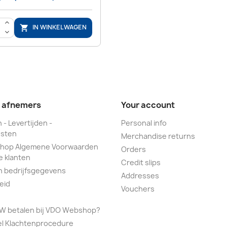
>
IN WINKELWAGEN

<
e afnemers
Your account
 - Levertijden -
Personal info
sten
Merchandise returns
hop Algemene Voorwaarden
Orders
e klanten
Credit slips
n bedrijfsgegevens
Addresses
eid
Vouchers
TW betalen bij VDO Webshop?
el Klachtenprocedure