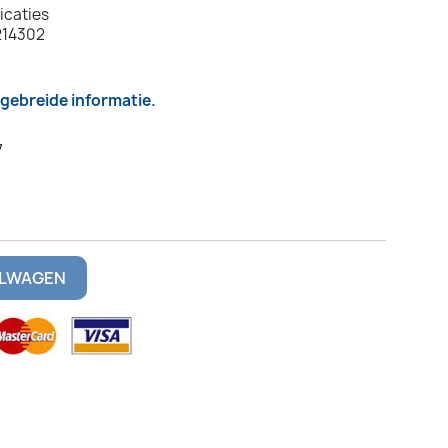
icaties
214302
itgebreide informatie.
7
ELWAGEN