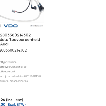
Snel bekijken

 2803580214302
dstoftoevoereenheid
 Audi
2803580214302
oftype Benzine
ftoevoer Aansluit bij de
oftoevoerunit
st zijn er onderdelen 2803580171302
ormatie: zie specificaties
,24 (incl. btw)
,00 (Excl. BTW)