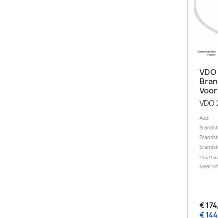
VDO
Bran
Voor
VDO 
Audi
Brandst
Brandsto
brandst
Daarnaa
Meer inf
€ 174
€ 144