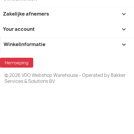
Zakelijke afnemers

Your account

Winkelinformatie
keyboard_arrow_down
Herroeping
© 2026 VDO Webshop Warehouse - Operated by Bakker
Services & Solutions BV