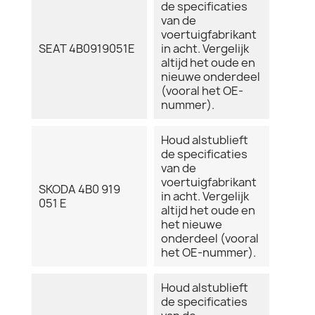
de specificaties
van de
voertuigfabrikant
SEAT 4B0919051E
in acht. Vergelijk
altijd het oude en
nieuwe onderdeel
(vooral het OE-
nummer).
Houd alstublieft
de specificaties
van de
voertuigfabrikant
SKODA 4B0 919
in acht. Vergelijk
051 E
altijd het oude en
het nieuwe
onderdeel (vooral
het OE-nummer).
Houd alstublieft
de specificaties