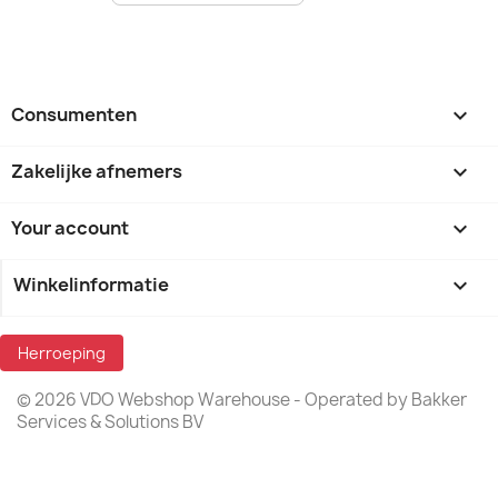
Consumenten

Zakelijke afnemers

Your account

Winkelinformatie
keyboard_arrow_down
Herroeping
© 2026 VDO Webshop Warehouse - Operated by Bakker
Services & Solutions BV