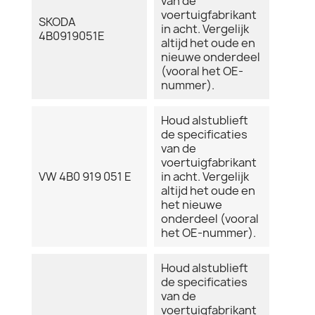
van de
voertuigfabrikant
SKODA
in acht. Vergelijk
4B0919051E
altijd het oude en
nieuwe onderdeel
(vooral het OE-
nummer).
Houd alstublieft
de specificaties
van de
voertuigfabrikant
VW 4B0 919 051 E
in acht. Vergelijk
altijd het oude en
het nieuwe
onderdeel (vooral
het OE-nummer).
Houd alstublieft
de specificaties
van de
voertuigfabrikant