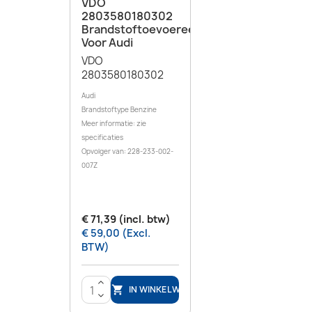
VDO
2803580180302
Brandstoftoevoereenheid
Voor Audi
VDO
2803580180302
Audi
Brandstoftype Benzine
Meer informatie: zie
specificaties
Opvolger van: 228-233-002-
007Z
€ 71,39 (incl. btw)
€ 59,00 (Excl.
BTW)
>
IN WINKELWAGEN

<