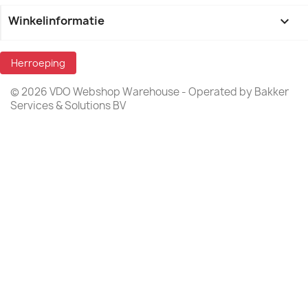
Winkelinformatie
keyboard_arrow_down
Herroeping
© 2026 VDO Webshop Warehouse - Operated by Bakker
Services & Solutions BV