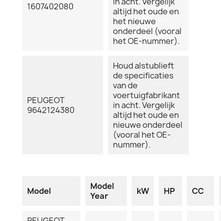
in acht. Vergelijk
1607402080
altijd het oude en
het nieuwe
onderdeel (vooral
het OE-nummer).
Houd alstublieft
de specificaties
van de
voertuigfabrikant
PEUGEOT
in acht. Vergelijk
9642124380
altijd het oude en
nieuwe onderdeel
(vooral het OE-
nummer).
Model
Model
kW
HP
CC
Year
PEUGEOT