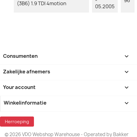
-
96
(3B6) 1.9 TDI 4motion
05.2005
Consumenten

Zakelijke afnemers

Your account

Winkelinformatie
keyboard_arrow_down
Herroeping
© 2026 VDO Webshop Warehouse - Operated by Bakker