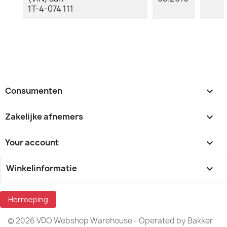
1T-4-074 111
Consumenten

Zakelijke afnemers

Your account

Winkelinformatie
keyboard_arrow_down
Herroeping
© 2026 VDO Webshop Warehouse - Operated by Bakker