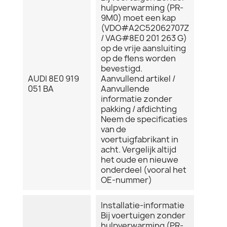
hulpverwarming (PR-
9M0) moet een kap
(VDO#A2C52062707Z
/ VAG#8E0 201 263 G)
op de vrije aansluiting
op de flens worden
bevestigd.
AUDI 8E0 919
Aanvullend artikel /
051 BA
Aanvullende
informatie zonder
pakking / afdichting
Neem de specificaties
van de
voertuigfabrikant in
acht. Vergelijk altijd
het oude en nieuwe
onderdeel (vooral het
OE-nummer)
Installatie-informatie
Bij voertuigen zonder
hulpverwarming (PR-