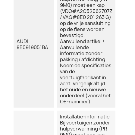
9M0) moet een kap
(VDO#A2C52062707Z
/ VAG#8E0 201 263 G)
op de vrije aansluiting
op de flens worden
bevestigd.
AUDI
Aanvullend artikel /
8E0919051BA
Aanvullende
informatie zonder
pakking / afdichting
Neem de specificaties
van de
voertuigfabrikant in
acht. Vergelijk altijd
het oude en nieuwe
onderdeel (vooral het
OE-nummer)
Installatie-informatie
Bij voertuigen zonder
hulpverwarming (PR-
9M0) moet een kap