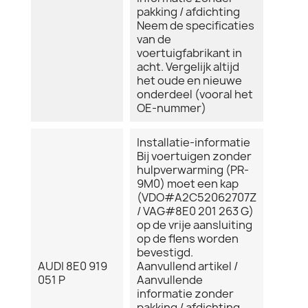
pakking / afdichting
Neem de specificaties
van de
voertuigfabrikant in
acht. Vergelijk altijd
het oude en nieuwe
onderdeel (vooral het
OE-nummer)
Installatie-informatie
Bij voertuigen zonder
hulpverwarming (PR-
9M0) moet een kap
(VDO#A2C52062707Z
/ VAG#8E0 201 263 G)
op de vrije aansluiting
op de flens worden
bevestigd.
AUDI 8E0 919
Aanvullend artikel /
051 P
Aanvullende
informatie zonder
pakking / afdichting