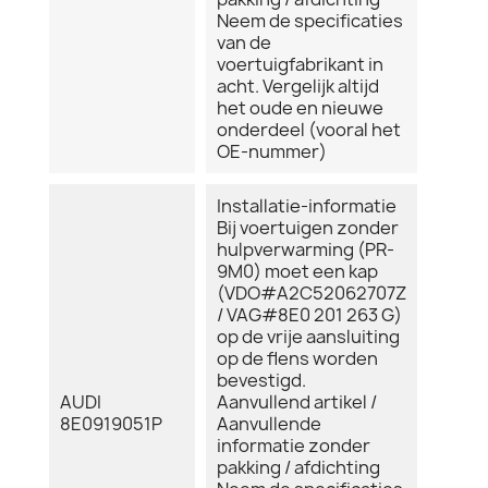
Neem de specificaties
van de
voertuigfabrikant in
acht. Vergelijk altijd
het oude en nieuwe
onderdeel (vooral het
OE-nummer)
Installatie-informatie
Bij voertuigen zonder
hulpverwarming (PR-
9M0) moet een kap
(VDO#A2C52062707Z
/ VAG#8E0 201 263 G)
op de vrije aansluiting
op de flens worden
bevestigd.
AUDI
Aanvullend artikel /
8E0919051P
Aanvullende
informatie zonder
pakking / afdichting