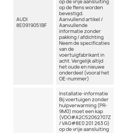
op de vrije aansluiting
op de flens worden
bevestigd.
AUDI
Aanvullend artikel /
8E0919051BF
Aanvullende
informatie zonder
pakking / afdichting
Neem de specificaties
van de
voertuigfabrikant in
acht. Vergelijk altijd
het oude en nieuwe
onderdeel (vooral het
OE-nummer)
Installatie-informatie
Bij voertuigen zonder
hulpverwarming (PR-
9M0) moet een kap
(VDO#A2C52062707Z
/ VAG#8E0 201 263 G)
op de vrije aansluiting