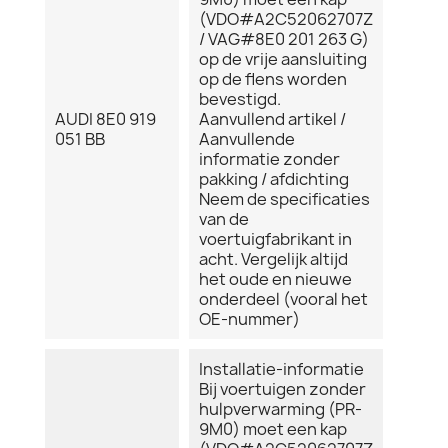
(VDO#A2C52062707Z
/ VAG#8E0 201 263 G)
op de vrije aansluiting
op de flens worden
bevestigd.
AUDI 8E0 919
Aanvullend artikel /
051 BB
Aanvullende
informatie zonder
pakking / afdichting
Neem de specificaties
van de
voertuigfabrikant in
acht. Vergelijk altijd
het oude en nieuwe
onderdeel (vooral het
OE-nummer)
Installatie-informatie
Bij voertuigen zonder
hulpverwarming (PR-
9M0) moet een kap