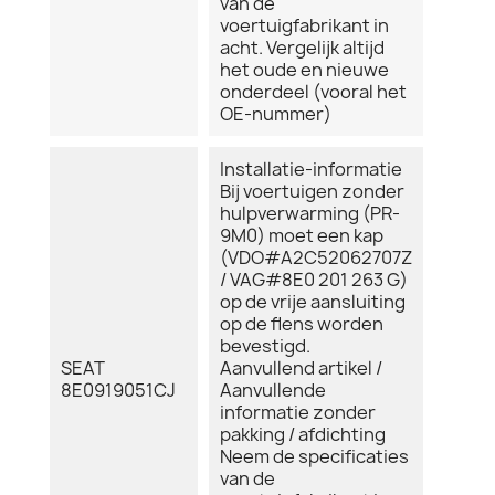
van de
voertuigfabrikant in
acht. Vergelijk altijd
het oude en nieuwe
onderdeel (vooral het
OE-nummer)
Installatie-informatie
Bij voertuigen zonder
hulpverwarming (PR-
9M0) moet een kap
(VDO#A2C52062707Z
/ VAG#8E0 201 263 G)
op de vrije aansluiting
op de flens worden
bevestigd.
SEAT
Aanvullend artikel /
8E0919051CJ
Aanvullende
informatie zonder
pakking / afdichting
Neem de specificaties
van de