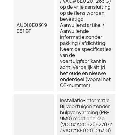
/ VAG#8E0 201 263 G)
op de vrije aansluiting
op de flens worden
bevestigd.
AUDI 8E0 919
Aanvullend artikel /
051 BF
Aanvullende
informatie zonder
pakking / afdichting
Neem de specificaties
van de
voertuigfabrikant in
acht. Vergelijk altijd
het oude en nieuwe
onderdeel (vooral het
OE-nummer)
Installatie-informatie
Bij voertuigen zonder
hulpverwarming (PR-
9M0) moet een kap
(VDO#A2C52062707Z
/ VAG#8E0 201 263 G)