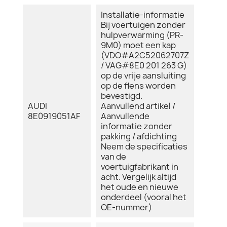
Installatie-informatie
Bij voertuigen zonder
hulpverwarming (PR-
9M0) moet een kap
(VDO#A2C52062707Z
/ VAG#8E0 201 263 G)
op de vrije aansluiting
op de flens worden
bevestigd.
AUDI
Aanvullend artikel /
8E0919051AF
Aanvullende
informatie zonder
pakking / afdichting
Neem de specificaties
van de
voertuigfabrikant in
acht. Vergelijk altijd
het oude en nieuwe
onderdeel (vooral het
OE-nummer)