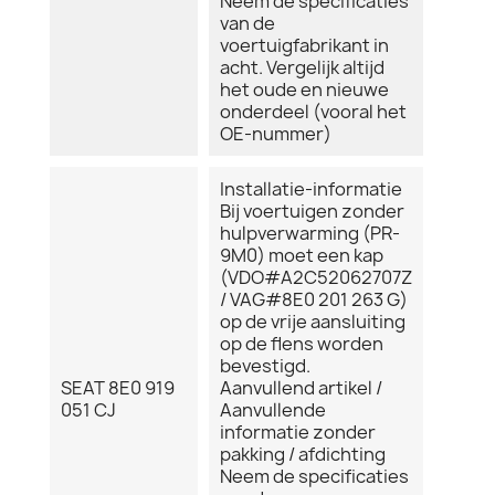
Neem de specificaties
van de
voertuigfabrikant in
acht. Vergelijk altijd
het oude en nieuwe
onderdeel (vooral het
OE-nummer)
Installatie-informatie
Bij voertuigen zonder
hulpverwarming (PR-
9M0) moet een kap
(VDO#A2C52062707Z
/ VAG#8E0 201 263 G)
op de vrije aansluiting
op de flens worden
bevestigd.
SEAT 8E0 919
Aanvullend artikel /
051 CJ
Aanvullende
informatie zonder
pakking / afdichting
Neem de specificaties