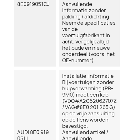
8E0919051CJ
Aanvullende
informatie zonder
pakking / afdichting
Neem de specificaties
van de
voertuigfabrikant in
acht. Vergelijk altijd
het oude en nieuwe
onderdeel (vooral het
OE-nummer)
Installatie-informatie
Bij voertuigen zonder
hulpverwarming (PR-
9M0) moet een kap
(VDO#A2C52062707Z
/ VAG#8E0 201 263 G)
op de vrije aansluiting
op de flens worden
bevestigd.
AUDI 8E0 919
Aanvullend artikel /
051 L
Aanvullende