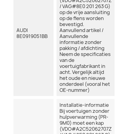
(VDO#A2C52062707Z
/ VAG#8E0 201 263 G)
op de vrije aansluiting
op de flens worden
bevestigd.
AUDI
Aanvullend artikel /
8E0919051BB
Aanvullende
informatie zonder
pakking / afdichting
Neem de specificaties
van de
voertuigfabrikant in
acht. Vergelijk altijd
het oude en nieuwe
onderdeel (vooral het
OE-nummer)
Installatie-informatie
Bij voertuigen zonder
hulpverwarming (PR-
9M0) moet een kap
(VDO#A2C52062707Z