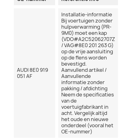
Installatie-informatie
Bij voertuigen zonder
hulpverwarming (PR-
9M0) moet een kap
(VDO#A2C52062707Z
/ VAG#8E0 201 263 G)
op de vrije aansluiting
op de flens worden
bevestigd.
AUDI 8E0 919
Aanvullend artikel /
051 AF
Aanvullende
informatie zonder
pakking / afdichting
Neem de specificaties
van de
voertuigfabrikant in
acht. Vergelijk altijd
het oude en nieuwe
onderdeel (vooral het
OE-nummer)