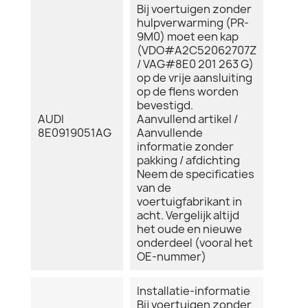
Bij voertuigen zonder
hulpverwarming (PR-
9M0) moet een kap
(VDO#A2C52062707Z
/ VAG#8E0 201 263 G)
op de vrije aansluiting
op de flens worden
bevestigd.
AUDI
Aanvullend artikel /
8E0919051AG
Aanvullende
informatie zonder
pakking / afdichting
Neem de specificaties
van de
voertuigfabrikant in
acht. Vergelijk altijd
het oude en nieuwe
onderdeel (vooral het
OE-nummer)
Installatie-informatie
Bij voertuigen zonder