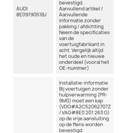
bevestigd.
AUDI
Aanvullend artikel /
8E0919051BJ
Aanvullende
informatie zonder
pakking / afdichting
Neem de specificaties
van de
voertuigfabrikant in
acht. Vergelijk altijd
het oude en nieuwe
onderdeel (vooral het
OE-nummer)
Installatie-informatie
Bij voertuigen zonder
hulpverwarming (PR-
9M0) moet een kap
(VDO#A2C52062707Z
/ VAG#8E0 201 263 G)
op de vrije aansluiting
op de flens worden
bevestigd.