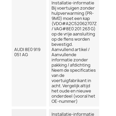
Installatie-informatie
Bij voertuigen zonder
hulpverwarming (PR-
9M0) moet een kap
(VDO#A2C52062707Z
/ VAG#8E0 201 263 G)
op de vrije aansluiting
op de flens worden
bevestigd.
AUDI 8E0 919
Aanvullend artikel /
051 AG
Aanvullende
informatie zonder
pakking / afdichting
Neem de specificaties
van de
voertuigfabrikant in
acht. Vergelijk altijd
het oude en nieuwe
onderdeel (vooral het
OE-nummer)
Installatie-informatie