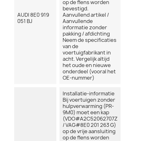
op de flens worden
bevestigd.
AUDI 8E0 919
Aanvullend artikel /
051 BJ
Aanvullende
informatie zonder
pakking / afdichting
Neem de specificaties
van de
voertuigfabrikant in
acht. Vergelijk altijd
het oude en nieuwe
onderdeel (vooral het
OE-nummer)
Installatie-informatie
Bij voertuigen zonder
hulpverwarming (PR-
9M0) moet een kap
(VDO#A2C52062707Z
/ VAG#8E0 201 263 G)
op de vrije aansluiting
op de flens worden