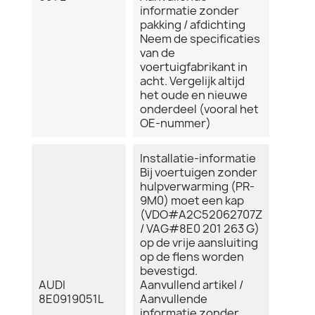
informatie zonder
pakking / afdichting
Neem de specificaties
van de
voertuigfabrikant in
acht. Vergelijk altijd
het oude en nieuwe
onderdeel (vooral het
OE-nummer)
Installatie-informatie
Bij voertuigen zonder
hulpverwarming (PR-
9M0) moet een kap
(VDO#A2C52062707Z
/ VAG#8E0 201 263 G)
op de vrije aansluiting
op de flens worden
bevestigd.
AUDI
Aanvullend artikel /
8E0919051L
Aanvullende
informatie zonder