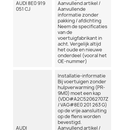
AUDI 8E0 919
Aanvullend artikel /
051 CJ
Aanvullende
informatie zonder
pakking / afdichting
Neem de specificaties
van de
voertuigfabrikant in
acht. Vergelijk altijd
het oude en nieuwe
onderdeel (vooral het
OE-nummer)
Installatie-informatie
Bij voertuigen zonder
hulpverwarming (PR-
9M0) moet een kap
(VDO#A2C52062707Z
/ VAG#8E0 201 263 G)
op de vrije aansluiting
op de flens worden
bevestigd.
AUDI
Aanvullend artikel /