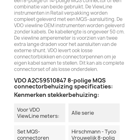
een 8-polige of 14-polige MQS connector of een
combinatie van beide gebruikt. De ViewLine
instrumenten in Retail verpakking worden
compleet geleverd met een MQS-aansluiting. De
VDO viewline OEM instrumenten worden geleverd
zonder kabels. De kabellengte is ongeveer 50 cm.
De viewline amperemeter is voorzien van twee
extra lange draden voor het aansluiten van de
externe shunt. VDO levert ook losse
connectorblokken en connectorpennen om je
eigen kabel samen te stellen. Dit kan als complete
connectorset of als losse onderdelen.
VDO A2C59510847 8-polige MQS
connectorbehuizing specificaties:
Kenmerken stekkerbehuizing:
Voor VDO
Alle serie
ViewLine meters:
Set MQS-
Hirschmann - Tyco
connectoren
Vrouwelijk 8-polig