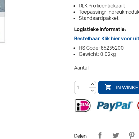
DLK Pro licentiekaart
Toepassing: Inbreukmodul
Standaardpakket
Logistieke informatie:
Bestelbaar
Klik hier voor u
HS Code: 85235200
Gewicht: 0.02kg
Aantal

IN WINK
Delen