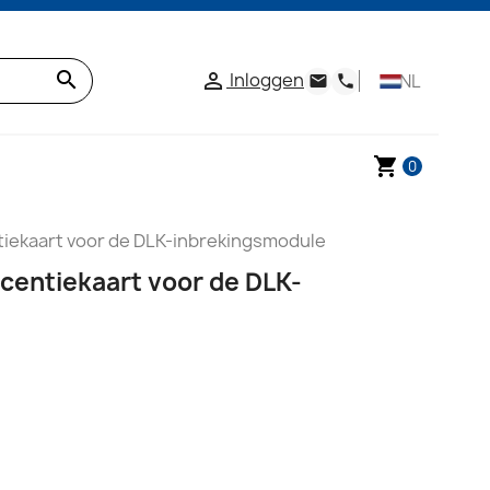
search
Inloggen

NL
email
phone
shopping_cart
0
tiekaart voor de DLK-inbrekingsmodule
centiekaart voor de DLK-