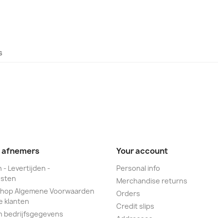
s
e afnemers
Your account
 - Levertijden -
Personal info
sten
Merchandise returns
hop Algemene Voorwaarden
Orders
e klanten
Credit slips
n bedrijfsgegevens