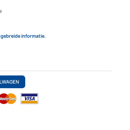
e
itgebreide informatie.
ELWAGEN