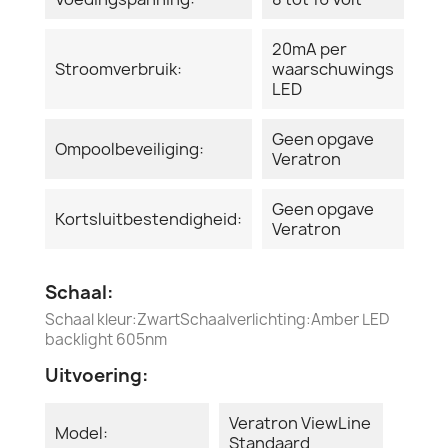
20mA per
Stroomverbruik:
waarschuwings
LED
Geen opgave
Ompoolbeveiliging:
Veratron
Geen opgave
Kortsluitbestendigheid:
Veratron
Schaal:
Schaal kleur:ZwartSchaalverlichting:Amber LED
backlight 605nm
Uitvoering:
Veratron ViewLine
Model:
Standaard