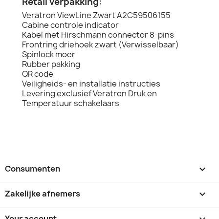
Retail verpakking:
Veratron ViewLine Zwart A2C59506155
Cabine controle indicator
Kabel met Hirschmann connector 8-pins
Frontring driehoek zwart (Verwisselbaar)
Spinlock moer
Rubber pakking
QR code
Veiligheids- en installatie instructies
Levering exclusief Veratron Druk en
Temperatuur schakelaars
Consumenten

Zakelijke afnemers

Your account
