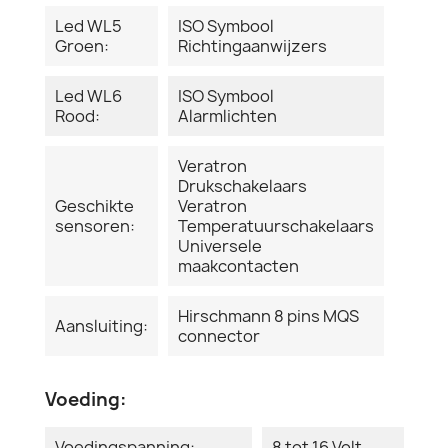
Led WL5
ISO Symbool
Groen:
Richtingaanwijzers
Led WL6
ISO Symbool
Rood:
Alarmlichten
Veratron
Drukschakelaars
Geschikte
Veratron
sensoren:
Temperatuurschakelaars
Universele
maakcontacten
Hirschmann 8 pins MQS
Aansluiting:
connector
Voeding:
Voedingspanning:
8 tot 16 Volt