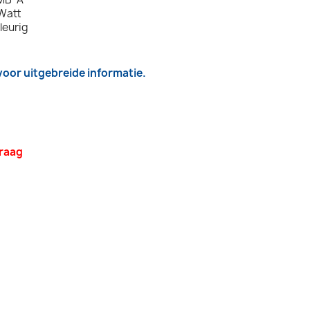
Watt
leurig
 voor uitgebreide informatie.
vraag