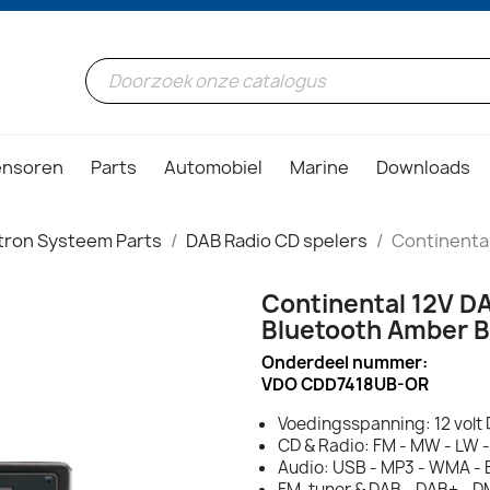
ensoren
Parts
Automobiel
Marine
Downloads
tron Systeem Parts
DAB Radio CD spelers
Continenta
Continental 12V 
Bluetooth Amber B
Onderdeel nummer:
VDO CDD7418UB-OR
Voedingsspanning: 12 volt
CD & Radio: FM - MW - LW 
Audio: USB - MP3 - WMA - 
FM-tuner & DAB - DAB+ - 