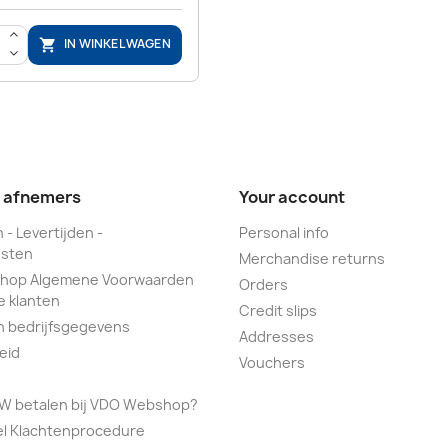
>
IN WINKELWAGEN

<
e afnemers
Your account
 - Levertijden -
Personal info
sten
Merchandise returns
hop Algemene Voorwaarden
Orders
e klanten
Credit slips
n bedrijfsgegevens
Addresses
eid
Vouchers
TW betalen bij VDO Webshop?
el Klachtenprocedure