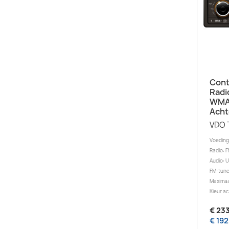
Cont
Radi
WMA 
Acht
VDO 
Voeding
Radio: F
Audio: U
FM-tune
Maximaa
Kleur ac
€ 233
€ 192