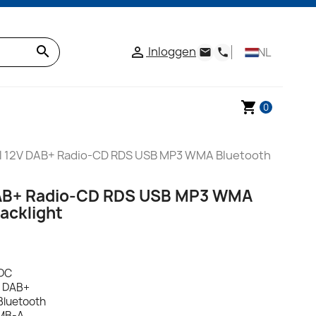
search
Inloggen

NL
email
phone
shopping_cart
0
l 12V DAB+ Radio-CD RDS USB MP3 WMA Bluetooth
DAB+ Radio-CD RDS USB MP3 WMA
acklight
 DC
- DAB+
Bluetooth
DMB-A