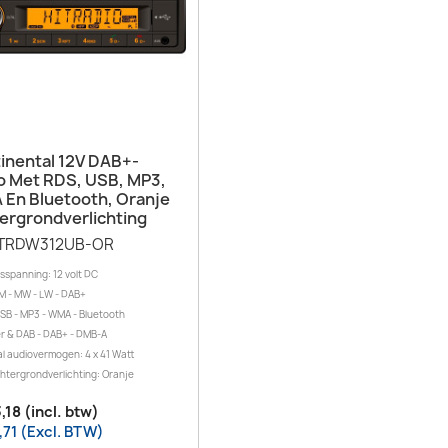
Snel bekijken

inental 12V DAB+-
o Met RDS, USB, MP3,
En Bluetooth, Oranje
ergrondverlichting
TRDW312UB-OR
sspanning: 12 volt DC
M - MW - LW - DAB+
SB - MP3 - WMA - Bluetooth
r & DAB - DAB+ - DMB-A
l audiovermogen: 4 x 41 Watt
htergrondverlichting: Oranje
,18 (incl. btw)
,71 (Excl. BTW)